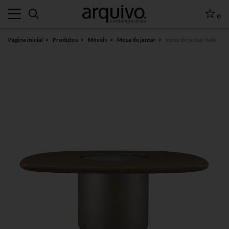
0
Página inicial
Produtos
Móveis
Mesa de jantar
mesa de jantar haia