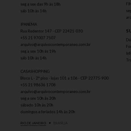
FI
seg a sex das 9h às 18h
se
sáb 10h às 14h
ar
IPANEMA
S
Rua Redentor 147 · CEP 22421-030
+55 21 97007 7507
Dú
arquivo@arquivocontemporaneo.com.br
Fo
seg a sex 10h às 19h
In
sáb 10h às 14h
Tr
CASASHOPPING
Bloco L · 2° piso · lojas 101 a 106 · CEP 22775-900
+55 21 98636 1708
arquivo@arquivocontemporaneo.com.br
seg a sex 10h às 20h
sábado 10h às 20h
domingos e feriados 14h às 20h
RIO DE JANEIRO
BRASÍLIA