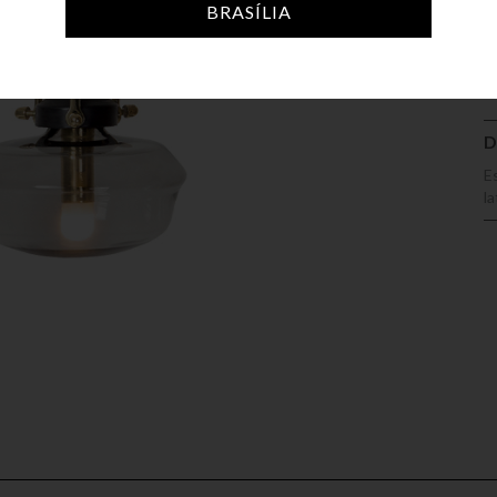
A
BRASÍLIA
D
E
l