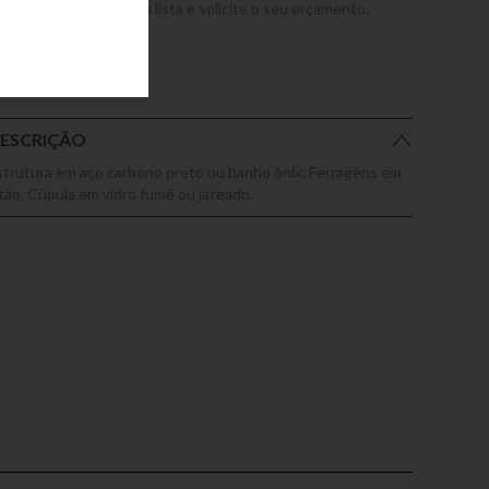
dicione este produto a lista e solicite o seu orçamento.
ESCRIÇÃO
strutura em aço carbono preto ou banho ônix. Ferragens em
atão. Cúpula em vidro fumê ou jateado.