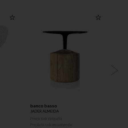
banco basso
pend
JADER ALMEIDA
JADER
Preço sob consulta
Preço 
Produto sob encomenda
Produ