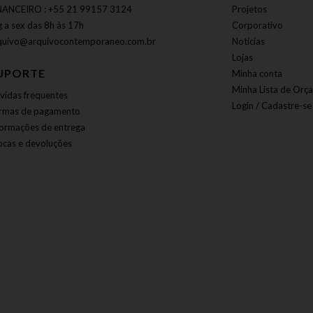
NANCEIRO : +55 21 99157 3124
Projetos
g a sex das 8h às 17h
Corporativo
quivo@arquivocontemporaneo.com.br
Notícias
Lojas
UPORTE
Minha conta
Minha Lista de Orç
vidas frequentes
Login / Cadastre-se
rmas de pagamento
formações de entrega
ocas e devoluções