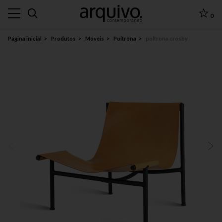
0
Página inicial
Produtos
Móveis
Poltrona
poltrona crosby