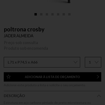
poltrona crosby
JADER ALMEIDA
Preço sob consulta
Produto sob encomenda
L71 x P74,5 x A66
1
ADICIONAR À LISTA DE ORÇAMENTO
Adicione este produto a lista e solicite o seu orçamento.
DESCRIÇÃO
Estrutura em aço carbono pintado de preto microtextura ou