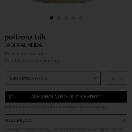
poltrona trik
JADER ALMEIDA
Preço sob consulta
Produto sob encomenda
L88 x P85 x A77,5
1
ADICIONAR À LISTA DE ORÇAMENTO
Adicione este produto a lista e solicite o seu orçamento.
DESCRIÇÃO
Base em madeira maciça. Estrutura estofada revestida em tecido