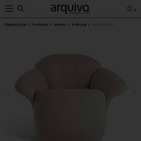
0
Página inicial
Produtos
Móveis
Poltrona
poltrona trik