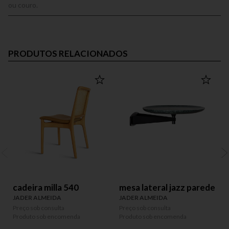
ou couro.
PRODUTOS RELACIONADOS
OUT
cadeira milla 540
mesa lateral jazz parede
JADER ALMEIDA
JADER ALMEIDA
Preço sob consulta
Preço sob consulta
Produto sob encomenda
Produto sob encomenda
P