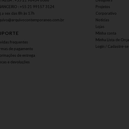
TREGA : +55 21 96434 6086
Designers
NANCEIRO : +55 21 99157 3124
Projetos
g a sex das 8h às 17h
Corporativo
quivo@arquivocontemporaneo.com.br
Notícias
Lojas
UPORTE
Minha conta
Minha Lista de Orç
vidas frequentes
Login / Cadastre-se
rmas de pagamento
formações de entrega
ocas e devoluções