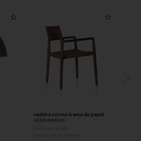
cadeira norma trama de papel
cadei
JADER ALMEIDA
JADER
Preço sob consulta
Preço 
Produto sob encomenda
Produ