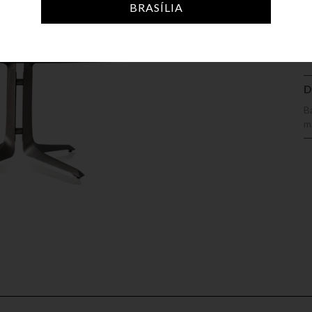
A
BRASÍLIA
D
B
m