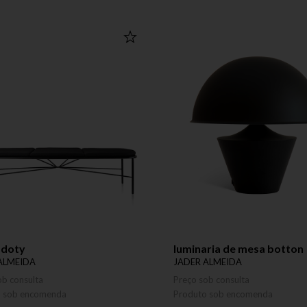
 doty
luminaria de mesa botton
ALMEIDA
JADER ALMEIDA
ob consulta
Preço sob consulta
o sob encomenda
Produto sob encomenda