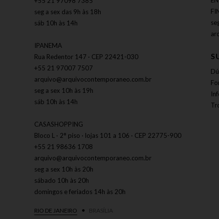
EN
+55 21 97098 7385
FI
seg a sex das 9h às 18h
se
sáb 10h às 14h
ar
IPANEMA
S
Rua Redentor 147 · CEP 22421-030
+55 21 97007 7507
Dú
arquivo@arquivocontemporaneo.com.br
Fo
seg a sex 10h às 19h
In
sáb 10h às 14h
Tr
CASASHOPPING
Bloco L · 2° piso · lojas 101 a 106 · CEP 22775-900
+55 21 98636 1708
arquivo@arquivocontemporaneo.com.br
seg a sex 10h às 20h
sábado 10h às 20h
domingos e feriados 14h às 20h
RIO DE JANEIRO
BRASÍLIA