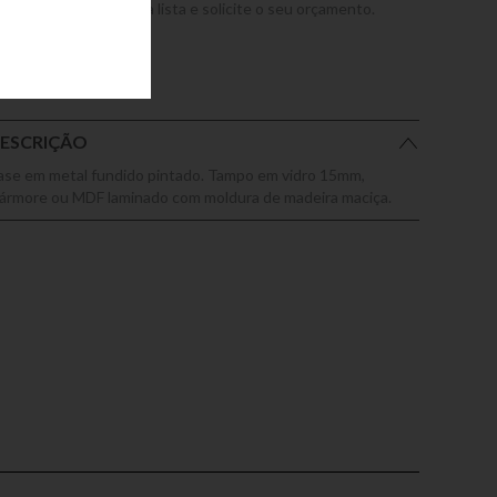
dicione este produto a lista e solicite o seu orçamento.
ESCRIÇÃO
ase em metal fundido pintado. Tampo em vidro 15mm,
ármore ou MDF laminado com moldura de madeira maciça.