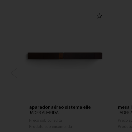
aparador aéreo sistema elle
mesa l
JADER ALMEIDA
JADER 
Preço sob consulta
Preço s
Produto sob encomenda
Produt