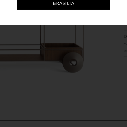
A
BRASÍLIA
D
E
e