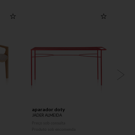
aparador doty
pend
JADER ALMEIDA
JADER
Preço sob consulta
Preço 
Produto sob encomenda
Produ