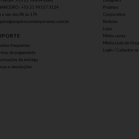
TREGA : +55 21 96434 6086
Designers
NANCEIRO : +55 21 99157 3124
Projetos
g a sex das 8h às 17h
Corporativo
quivo@arquivocontemporaneo.com.br
Notícias
Lojas
UPORTE
Minha conta
Minha Lista de Orç
vidas frequentes
Login / Cadastre-se
rmas de pagamento
formações de entrega
ocas e devoluções