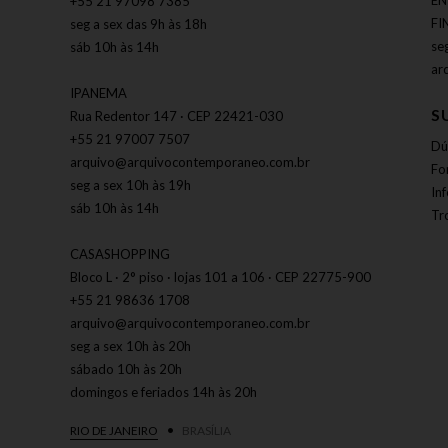
EN
+55 21 97098 7385
FI
seg a sex das 9h às 18h
se
sáb 10h às 14h
ar
IPANEMA
S
Rua Redentor 147 · CEP 22421-030
+55 21 97007 7507
Dú
arquivo@arquivocontemporaneo.com.br
Fo
seg a sex 10h às 19h
In
sáb 10h às 14h
Tr
CASASHOPPING
Bloco L · 2° piso · lojas 101 a 106 · CEP 22775-900
+55 21 98636 1708
arquivo@arquivocontemporaneo.com.br
seg a sex 10h às 20h
sábado 10h às 20h
domingos e feriados 14h às 20h
RIO DE JANEIRO
BRASÍLIA