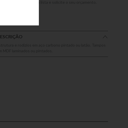
dicione este produto a lista e solicite o seu orçamento.
ESCRIÇÃO
strutura e rodízios em aço carbono pintado ou latão. Tampos
m MDF laminados ou pintados.