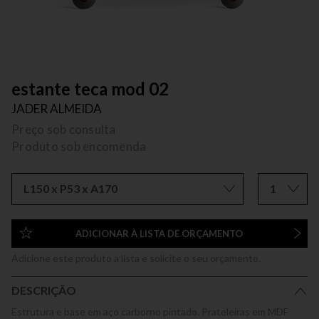
estante teca mod 02
JADER ALMEIDA
Preço sob consulta
Produto sob encomenda
L150 x P53 x A170
1
ADICIONAR À LISTA DE ORÇAMENTO
Adicione este produto a lista e solicite o seu orçamento.
DESCRIÇÃO
Estrutura e base em aço carborno pintado. Prateleiras em MDF