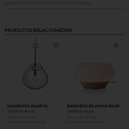
laminado ou pintado. Rodas em MDF ou madeira.
PRODUTOS RELACIONADOS
pendente mush m
luminária de mesa mush
JADER ALMEIDA
JADER ALMEIDA
Preço sob consulta
Preço sob consulta
P
Produto sob encomenda
Produto sob encomenda
P