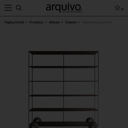
0
Página inicial
Produtos
Móveis
Estante
estante teca mod 02