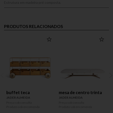
Estrutura em madeira pré composta.
PRODUTOS RELACIONADOS
buffet teca
mesa de centro trinta
JADER ALMEIDA
JADER ALMEIDA
Preço sob consulta
Preço sob consulta
P
Produto sob encomenda
Produto sob encomenda
P