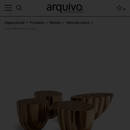
0
Página inicial
Produtos
Móveis
Mesa de centro
mesa de centro roots