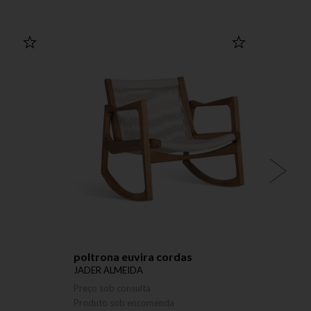
poltrona euvira cordas
mesa 
JADER ALMEIDA
JADER
Preço sob consulta
Preço 
Produto sob encomenda
Produ