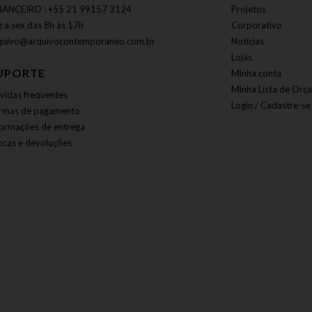
NANCEIRO : +55 21 99157 3124
Projetos
g a sex das 8h às 17h
Corporativo
quivo@arquivocontemporaneo.com.br
Notícias
Lojas
UPORTE
Minha conta
Minha Lista de Orç
vidas frequentes
Login / Cadastre-se
rmas de pagamento
formações de entrega
ocas e devoluções