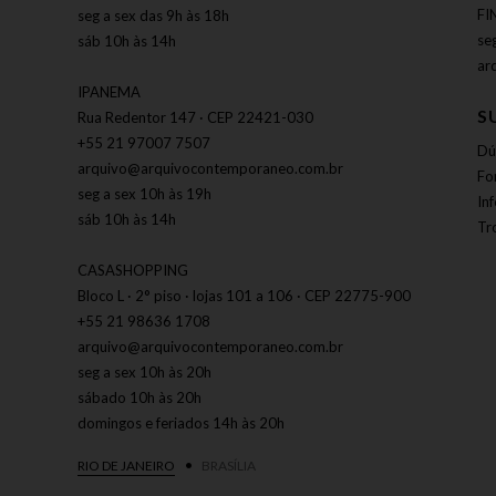
FI
seg a sex das 9h às 18h
se
sáb 10h às 14h
ar
IPANEMA
S
Rua Redentor 147 · CEP 22421-030
+55 21 97007 7507
Dú
arquivo@arquivocontemporaneo.com.br
Fo
seg a sex 10h às 19h
In
sáb 10h às 14h
Tr
CASASHOPPING
Bloco L · 2° piso · lojas 101 a 106 · CEP 22775-900
+55 21 98636 1708
arquivo@arquivocontemporaneo.com.br
seg a sex 10h às 20h
sábado 10h às 20h
domingos e feriados 14h às 20h
RIO DE JANEIRO
BRASÍLIA