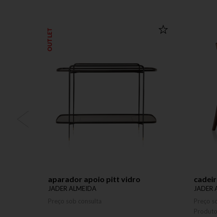
OUTLET
aparador apoio pitt vidro
cadeir
JADER ALMEIDA
JADER 
Preço sob consulta
Preço s
Produt