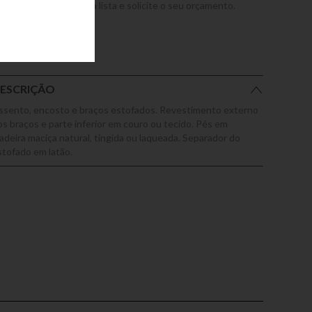
dicione este produto a lista e solicite o seu orçamento.
ESCRIÇÃO
ssento, encosto e braços estofados. Revestimento externo
os braços e parte inferior em couro ou tecido. Pés em
adeira maciça natural, tingida ou laqueada. Separador do
stofado em latão.