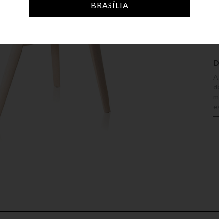
A
BRASÍLIA
D
A
d
m
e