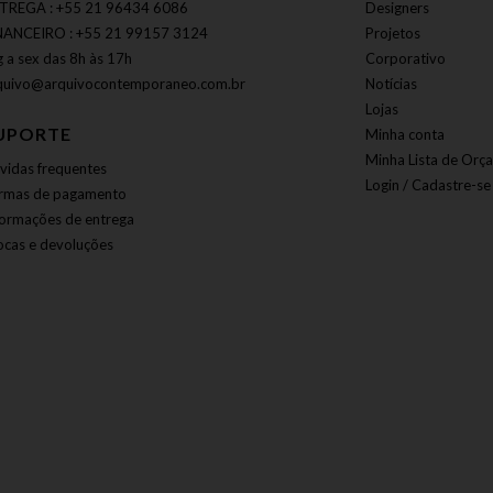
TREGA : +55 21 96434 6086
Designers
NANCEIRO : +55 21 99157 3124
Projetos
g a sex das 8h às 17h
Corporativo
quivo@arquivocontemporaneo.com.br
Notícias
Lojas
UPORTE
Minha conta
Minha Lista de Orç
vidas frequentes
Login / Cadastre-se
rmas de pagamento
formações de entrega
ocas e devoluções