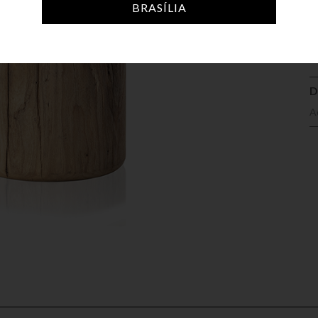
A
BRASÍLIA
D
A