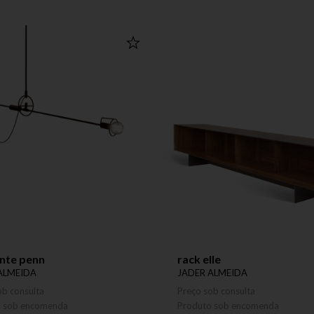
nte penn
rack elle
ALMEIDA
JADER ALMEIDA
ob consulta
Preço sob consulta
o sob encomenda
Produto sob encomenda