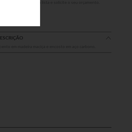
dicione este produto a lista e solicite o seu orçamento.
ESCRIÇÃO
cento em madeira maciça e encosto em aço carbono.