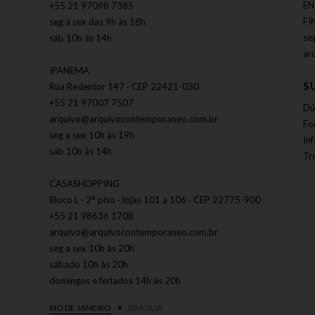
EN
+55 21 97098 7385
FI
seg a sex das 9h às 18h
se
sáb 10h às 14h
ar
IPANEMA
S
Rua Redentor 147 · CEP 22421-030
+55 21 97007 7507
Dú
arquivo@arquivocontemporaneo.com.br
Fo
seg a sex 10h às 19h
In
sáb 10h às 14h
Tr
CASASHOPPING
Bloco L · 2° piso · lojas 101 a 106 · CEP 22775-900
+55 21 98636 1708
arquivo@arquivocontemporaneo.com.br
seg a sex 10h às 20h
sábado 10h às 20h
domingos e feriados 14h às 20h
RIO DE JANEIRO
BRASÍLIA