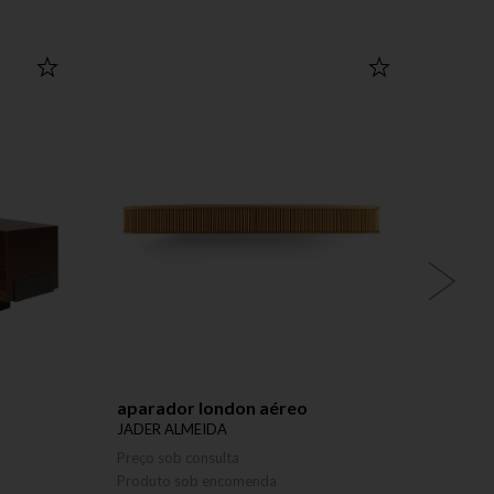
aparador london aéreo
pende
JADER ALMEIDA
JADER
Preço sob consulta
Preço 
Produto sob encomenda
Produ