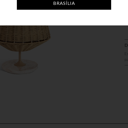
BRASÍLIA
A
D
E
p