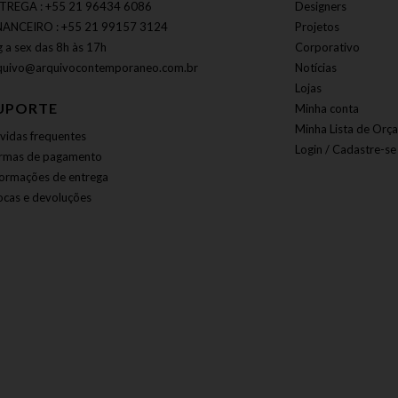
TREGA : +55 21 96434 6086
Designers
NANCEIRO : +55 21 99157 3124
Projetos
g a sex das 8h às 17h
Corporativo
quivo@arquivocontemporaneo.com.br
Notícias
Lojas
UPORTE
Minha conta
Minha Lista de Orç
vidas frequentes
Login / Cadastre-se
rmas de pagamento
formações de entrega
ocas e devoluções