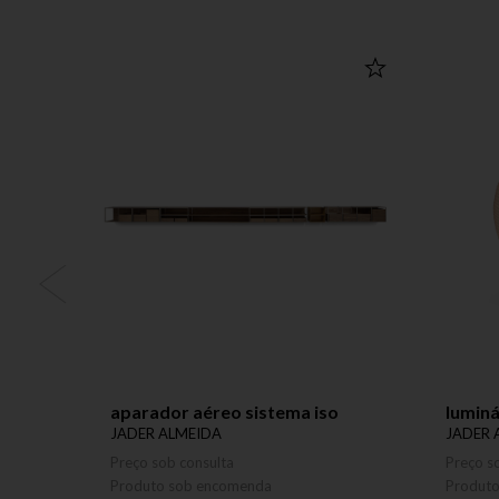
aparador aéreo sistema iso
luminá
JADER ALMEIDA
JADER 
Preço sob consulta
Preço s
Produto sob encomenda
Produt