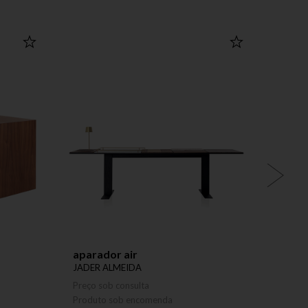
aparador air
mesa 
JADER ALMEIDA
JADER
Preço sob consulta
Preço 
Produto sob encomenda
Produ