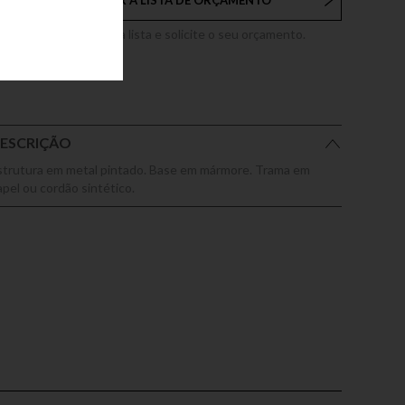
ADICIONAR À LISTA DE ORÇAMENTO
dicione este produto a lista e solicite o seu orçamento.
ESCRIÇÃO
strutura em metal pintado. Base em mármore. Trama em
apel ou cordão sintético.