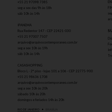
EN
+55 21 97098 7385
FI
seg a sex das 9h às 18h
se
sáb 10h às 14h
ar
IPANEMA
S
Rua Redentor 147 · CEP 22421-030
+55 21 97007 7507
Dú
arquivo@arquivocontemporaneo.com.br
Fo
seg a sex 10h às 19h
In
sáb 10h às 14h
Tr
CASASHOPPING
Bloco L · 2° piso · lojas 101 a 106 · CEP 22775-900
+55 21 98636 1708
arquivo@arquivocontemporaneo.com.br
seg a sex 10h às 20h
sábado 10h às 20h
domingos e feriados 14h às 20h
RIO DE JANEIRO
BRASÍLIA