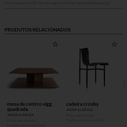
Estrutura em latão. Bocal e apoio inferior em madeira maciça.
PRODUTOS RELACIONADOS
mesa de centro vigg
cadeira crosby
quadrada
JADER ALMEIDA
JADER ALMEIDA
Preço sob consulta
P
Produto sob encomenda
P
Preço sob consulta
Produto sob encomenda