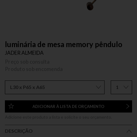
luminária de mesa memory pêndulo
JADER ALMEIDA
Preço sob consulta
Produto sob encomenda
L30 x P65 x A65
1
ADICIONAR À LISTA DE ORÇAMENTO
Adicione este produto a lista e solicite o seu orçamento.
DESCRIÇÃO