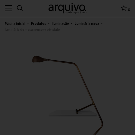
0
Página inicial
Produtos
Iluminação
Luminária mesa
luminária de mesa memory pêndulo