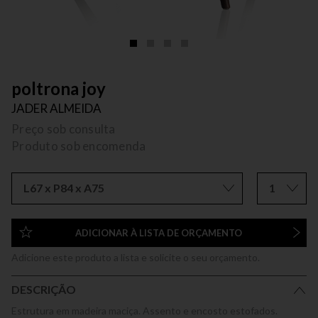
poltrona joy
JADER ALMEIDA
Preço sob consulta
Produto sob encomenda
L67 x P84 x A75
1
ADICIONAR À LISTA DE ORÇAMENTO
Adicione este produto a lista e solicite o seu orçamento.
DESCRIÇÃO
Estrutura em madeira maciça. Assento e encosto estofados.