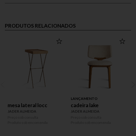
PRODUTOS RELACIONADOS
LANÇAMENTO
mesa lateral locc
cadeira lake
JADER ALMEIDA
JADER ALMEIDA
Preço sob consulta
Preço sob consulta
P
Produto sob encomenda
Produto sob encomenda
P