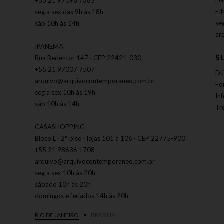
EN
+55 21 97098 7385
FI
seg a sex das 9h às 18h
se
sáb 10h às 14h
ar
IPANEMA
S
Rua Redentor 147 · CEP 22421-030
+55 21 97007 7507
Dú
arquivo@arquivocontemporaneo.com.br
Fo
seg a sex 10h às 19h
In
sáb 10h às 14h
Tr
CASASHOPPING
Bloco L · 2° piso · lojas 101 a 106 · CEP 22775-900
+55 21 98636 1708
arquivo@arquivocontemporaneo.com.br
seg a sex 10h às 20h
sábado 10h às 20h
domingos e feriados 14h às 20h
RIO DE JANEIRO
BRASÍLIA