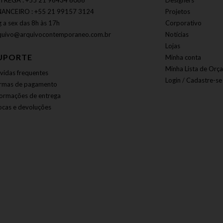
TREGA : +55 21 96434 6086
Designers
NANCEIRO : +55 21 99157 3124
Projetos
g a sex das 8h às 17h
Corporativo
quivo@arquivocontemporaneo.com.br
Notícias
Lojas
UPORTE
Minha conta
Minha Lista de Orç
vidas frequentes
Login / Cadastre-se
rmas de pagamento
formações de entrega
ocas e devoluções