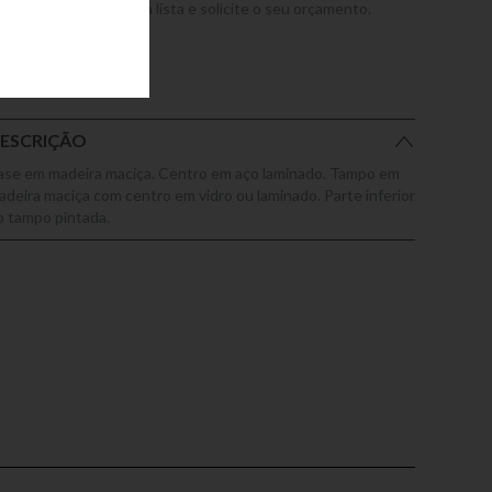
dicione este produto a lista e solicite o seu orçamento.
ESCRIÇÃO
ase em madeira maciça. Centro em aço laminado. Tampo em
adeira maciça com centro em vidro ou laminado. Parte inferior
o tampo pintada.