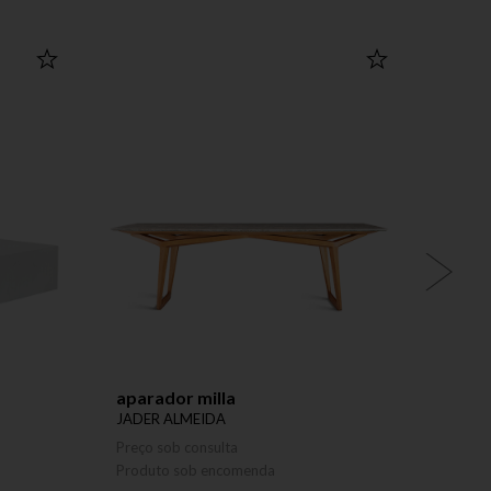
aparador milla
mesa 
JADER ALMEIDA
JADER
Preço sob consulta
Preço 
Produto sob encomenda
Produ