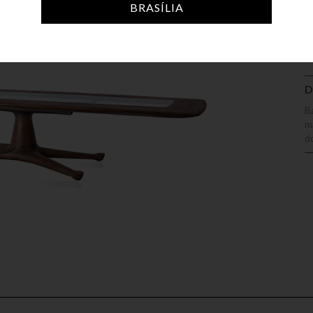
A
BRASÍLIA
D
B
m
d