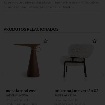
Base em aço carbono pintado ou mármore. Haste em latão, cobre
ou aço carbono pintado. Tampo em vidro fundido.
PRODUTOS RELACIONADOS
mesa lateral wed
poltrona june versão 02
JADER ALMEIDA
JADER ALMEIDA
Preço sob consulta
Preço sob consulta
P
Produto sob encomenda
Produto sob encomenda
P