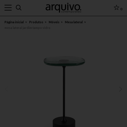
0
Página inicial
Produtos
Móveis
Mesa lateral
mesa lateral jardim tampo vidro