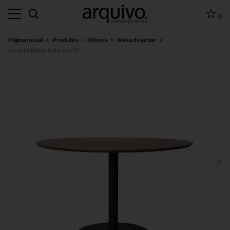
0
Página inicial
Produtos
Móveis
Mesa de jantar
mesa de jantar lodd mod 01