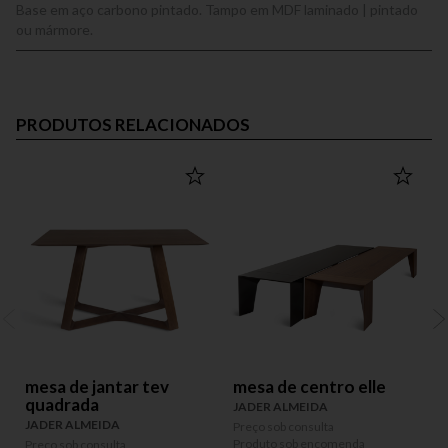
Base em aço carbono pintado. Tampo em MDF laminado | pintado
ou mármore.
PRODUTOS RELACIONADOS
mesa de jantar tev
mesa de centro elle
quadrada
JADER ALMEIDA
JADER ALMEIDA
Preço sob consulta
P
Produto sob encomenda
P
Preço sob consulta