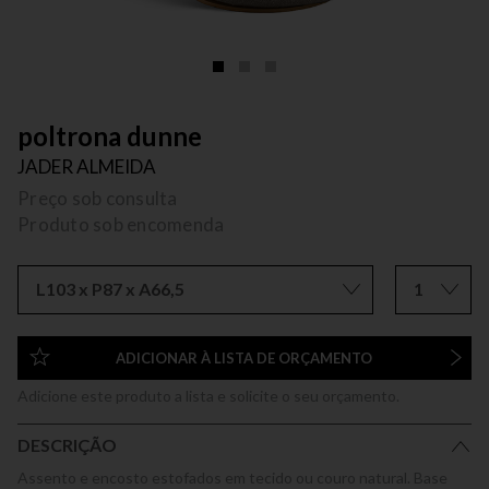
poltrona dunne
JADER ALMEIDA
Preço sob consulta
Produto sob encomenda
L103 x P87 x A66,5
1
ADICIONAR À LISTA DE ORÇAMENTO
Adicione este produto a lista e solicite o seu orçamento.
DESCRIÇÃO
Assento e encosto estofados em tecido ou couro natural. Base