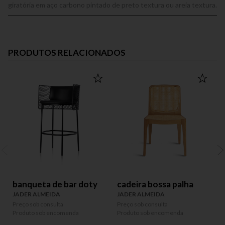
giratória em aço carbono pintado de preto textura ou areia textura.
PRODUTOS RELACIONADOS
banqueta de bar doty
cadeira bossa palha
JADER ALMEIDA
JADER ALMEIDA
Preço sob consulta
Preço sob consulta
P
Produto sob encomenda
Produto sob encomenda
P