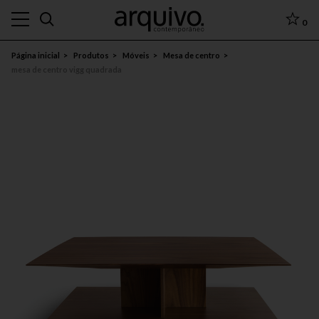
0
Página inicial
Produtos
Móveis
Mesa de centro
mesa de centro vigg quadrada