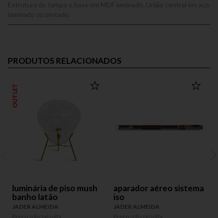
Estrutura do tampo e base em MDF laminado. União central em aço
laminado ou pintado.
PRODUTOS RELACIONADOS
OUTLET
luminária de piso mush
aparador aéreo sistema
banho latão
iso
JADER ALMEIDA
JADER ALMEIDA
Preço sob consulta
Preço sob consulta
P