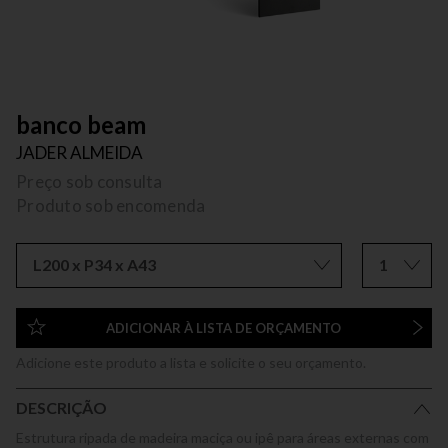
banco beam
JADER ALMEIDA
Preço sob consulta
Produto sob encomenda
L200 x P34 x A43
1
ADICIONAR À LISTA DE ORÇAMENTO
Adicione este produto a lista e solicite o seu orçamento.
DESCRIÇÃO
Estrutura ripada de madeira maciça ou ipê para áreas externas com