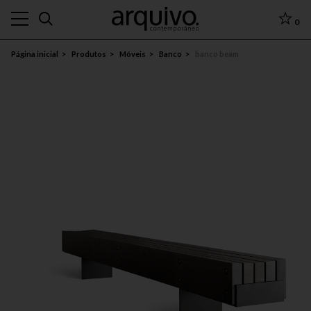
0
Página inicial
Produtos
Móveis
Banco
banco beam