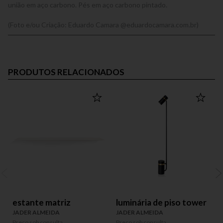
união em aço carbono. Pés em aço carbono pintado.
(Foto e/ou Criação: Eduardo Camara @eduardocamara.com.br)
PRODUTOS RELACIONADOS
estante matriz
luminária de piso tower
JADER ALMEIDA
JADER ALMEIDA
Preço sob consulta
Preço sob consulta