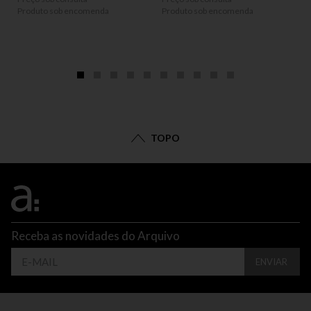
Produto sob encomenda
Produto sob encomenda
P
P
TOPO
Receba as novidades do Arquivo
ENVIAR