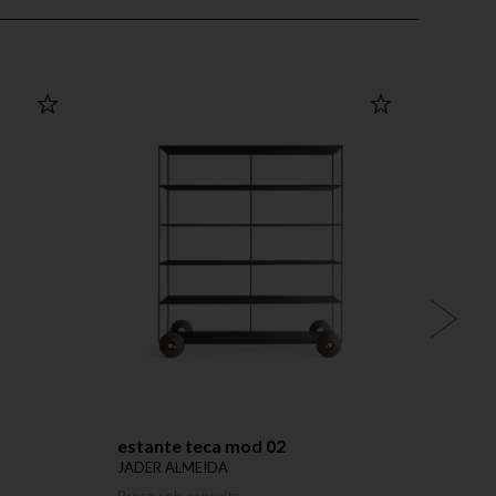
estante teca mod 02
mesa 
JADER ALMEIDA
JADER