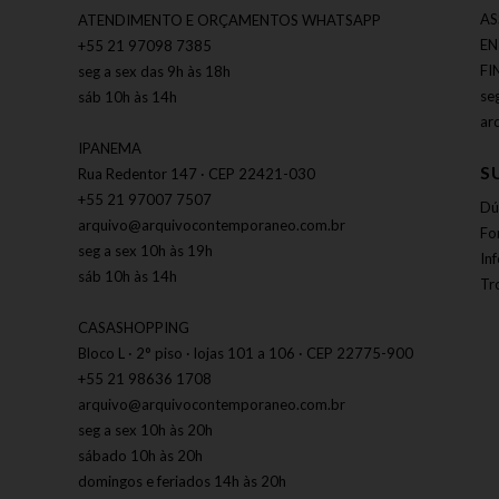
AS
ATENDIMENTO E ORÇAMENTOS WHATSAPP
EN
+55 21 97098 7385
FI
seg a sex das 9h às 18h
se
sáb 10h às 14h
ar
IPANEMA
S
Rua Redentor 147 · CEP 22421-030
+55 21 97007 7507
Dú
arquivo@arquivocontemporaneo.com.br
Fo
seg a sex 10h às 19h
In
sáb 10h às 14h
Tr
CASASHOPPING
Bloco L · 2° piso · lojas 101 a 106 · CEP 22775-900
+55 21 98636 1708
arquivo@arquivocontemporaneo.com.br
seg a sex 10h às 20h
sábado 10h às 20h
domingos e feriados 14h às 20h