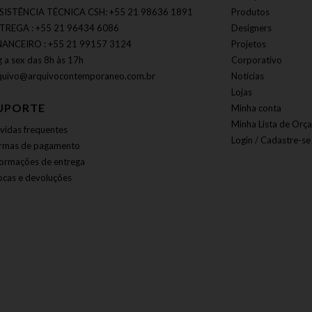
SISTÊNCIA TÉCNICA CSH: +55 21 98636 1891
Produtos
TREGA : +55 21 96434 6086
Designers
NANCEIRO : +55 21 99157 3124
Projetos
g a sex das 8h às 17h
Corporativo
quivo@arquivocontemporaneo.com.br
Notícias
Lojas
UPORTE
Minha conta
Minha Lista de Orç
vidas frequentes
Login / Cadastre-se
rmas de pagamento
formações de entrega
ocas e devoluções