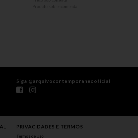
Preço sob consulta
Preço 
Produto sob encomenda
Produ
Siga @arquivocontemporaneooficial
NAL
PRIVACIDADES E TERMOS
Termos de Uso