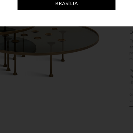
BRASÍLIA
D
T
e
p
m
P
P
di
c
G
c