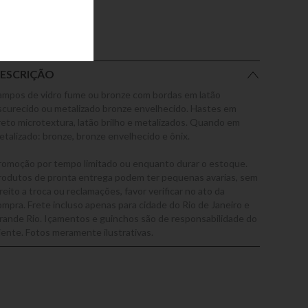
ESCRIÇÃO
ampos de vidro fume ou bronze com bordas em latão
scurecido ou metalizado bronze envelhecido. Hastes em
reto microtextura, latão brilho e metalizados. Quando em
etalizado: bronze, bronze envelhecido e ônix.
romoção por tempo limitado ou enquanto durar o estoque.
rodutos de pronta entrega podem ter pequenas avarias, sem
reito a troca ou reclamações, favor verificar no ato da
ompra. Frete incluso apenas para cidade do Rio de Janeiro e
rande Rio. Içamentos e guinchos são de responsabilidade do
liente. Fotos meramente ilustrativas.