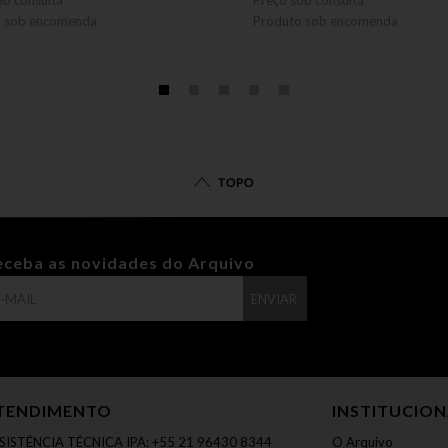
ob consulta
Preço sob consulta
o sob encomenda
Produto sob encomenda
TOPO
eceba as novidades do Arquivo
ENVIAR
TENDIMENTO
INSTITUCIO
SISTÊNCIA TÉCNICA IPA: +55 21 96430 8344
O Arquivo