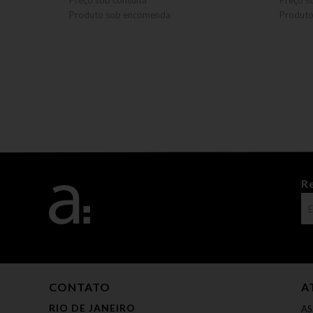
Preço sob consulta
Preço s
Produto sob encomenda
Produt
R
CONTATO
A
RIO DE JANEIRO
AS