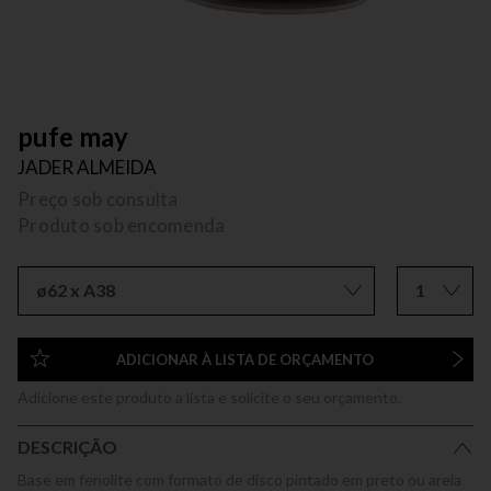
pufe may
JADER ALMEIDA
Preço sob consulta
Produto sob encomenda
ø62 x A38
1
ADICIONAR À LISTA DE ORÇAMENTO
Adicione este produto a lista e solicite o seu orçamento.
DESCRIÇÃO
Base em fenolite com formato de disco pintado em preto ou areia