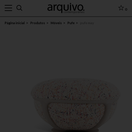
0
Página inicial
Produtos
Móveis
Pufe
pufe may