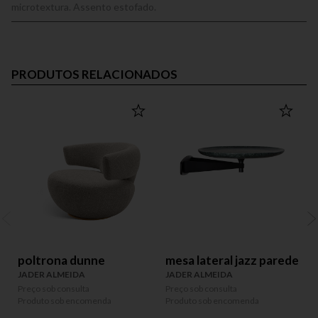
microtextura. Assento estofado.
PRODUTOS RELACIONADOS
poltrona dunne
mesa lateral jazz parede
JADER ALMEIDA
JADER ALMEIDA
Preço sob consulta
Preço sob consulta
Produto sob encomenda
Produto sob encomenda
P
P