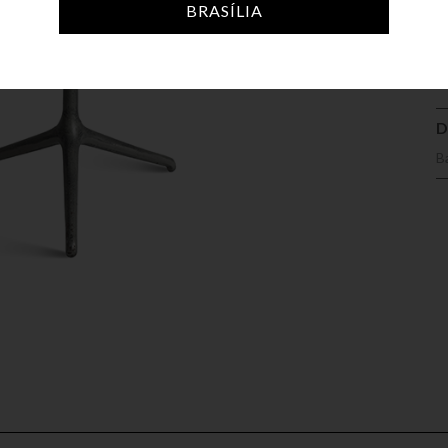
A
BRASÍLIA
D
B