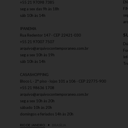
EN
+55 21 97098 7385
FI
seg a sex das 9h às 18h
se
sáb 10h às 14h
ar
IPANEMA
S
Rua Redentor 147 · CEP 22421-030
+55 21 97007 7507
Dú
arquivo@arquivocontemporaneo.com.br
Fo
seg a sex 10h às 19h
In
sáb 10h às 14h
Tr
CASASHOPPING
Bloco L · 2° piso · lojas 101 a 106 · CEP 22775-900
+55 21 98636 1708
arquivo@arquivocontemporaneo.com.br
seg a sex 10h às 20h
sábado 10h às 20h
domingos e feriados 14h às 20h
RIO DE JANEIRO
BRASÍLIA