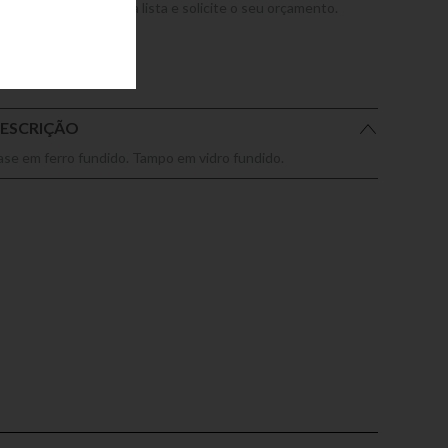
dicione este produto a lista e solicite o seu orçamento.
ESCRIÇÃO
ase em ferro fundido. Tampo em vidro fundido.