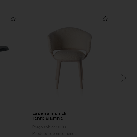
cadeira munick
poltr
JADER ALMEIDA
JADER
Preço sob consulta
Preço 
Produto sob encomenda
Produ