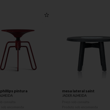
phillips pintura
mesa lateral saint
ALMEIDA
JADER ALMEIDA
ob consulta
Preço sob consulta
o sob encomenda
Produto sob encomenda