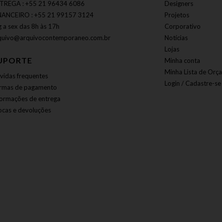
TREGA : +55 21 96434 6086
Designers
NANCEIRO : +55 21 99157 3124
Projetos
g a sex das 8h às 17h
Corporativo
quivo@arquivocontemporaneo.com.br
Notícias
Lojas
UPORTE
Minha conta
Minha Lista de Orç
vidas frequentes
Login / Cadastre-se
rmas de pagamento
formações de entrega
ocas e devoluções