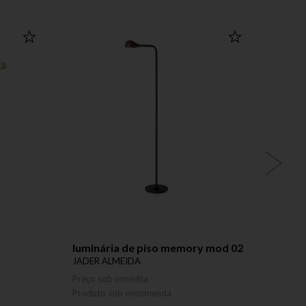
LANÇ
luminária de piso memory mod 02
mesa 
JADER ALMEIDA
JADER
Preço sob consulta
Preço 
Produto sob encomenda
Produ