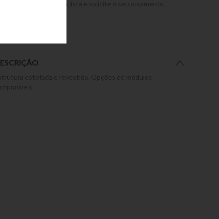
dicione este produto a lista e solicite o seu orçamento.
ESCRIÇÃO
strutura estofada e revestida. Opções de módulos
omponíveis.