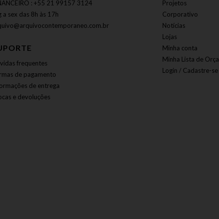
NANCEIRO : +55 21 99157 3124
Projetos
g a sex das 8h às 17h
Corporativo
quivo@arquivocontemporaneo.com.br
Notícias
Lojas
UPORTE
Minha conta
Minha Lista de Orç
vidas frequentes
Login / Cadastre-se
rmas de pagamento
formações de entrega
ocas e devoluções