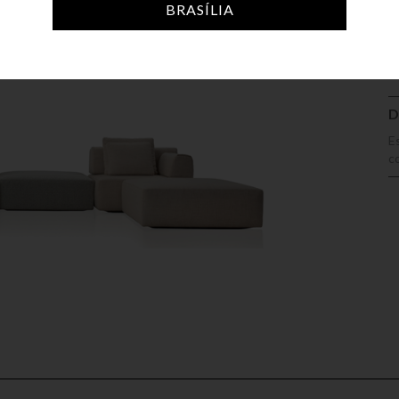
A
BRASÍLIA
D
E
c