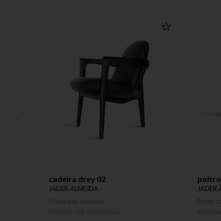
cadeira drey 02
poltro
JADER ALMEIDA
JADER 
Preço sob consulta
Preço s
Produto sob encomenda
Produt