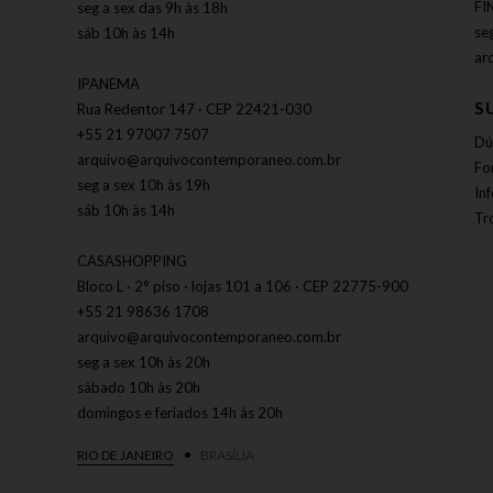
FI
seg a sex das 9h às 18h
se
sáb 10h às 14h
ar
IPANEMA
S
Rua Redentor 147 · CEP 22421-030
+55 21 97007 7507
Dú
arquivo@arquivocontemporaneo.com.br
Fo
seg a sex 10h às 19h
In
sáb 10h às 14h
Tr
CASASHOPPING
Bloco L · 2° piso · lojas 101 a 106 · CEP 22775-900
+55 21 98636 1708
arquivo@arquivocontemporaneo.com.br
seg a sex 10h às 20h
sábado 10h às 20h
domingos e feriados 14h às 20h
RIO DE JANEIRO
BRASÍLIA