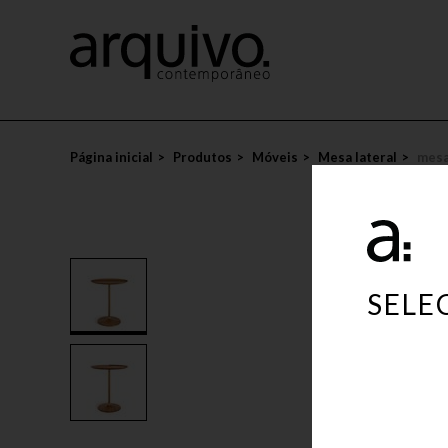
Lançamentos
Álvaro Siza
Novidades
ACHADOS VITRA 60% OFF
Casa Cor Rio 2024 · Casa Essência
Isay Weinfeld
Ca
Sergio Rodrigues
Mais recentes
OUTLET
Casa Cor Rio 2024 · Tanqueray Bos
Giuseppe Scapinelli
Co
Jader Almeida
Aparador
Casa Cor Rio 2024 · Spa da Praia D
Dado Castello Branco
Esc
Etel Carmona
Banco
Casa Cor Rio 2024 · Loft Tua
Arthur Casas
Es
Página inicial
Produtos
Móveis
Mesa lateral
mesa
Carlos Motta
Banqueta
Casa Cor Rio 2024 · Living Casasho
Claudia Moreira Salles
Es
Aristeu Pires
Banqueta de bar
Casa Cor Rio 2024 · Infinito Particul
Branco & Preto Team
Ga
Luciana Martins & Gerson de Oliveira
Bar
Casa Cor Rio 2024 · Jardim Natura 
Fernando Mendes
Me
Maria Cândida Machado
Buffet
Casa Cor Rio 2024 · Estúdio do Col
Jacqueline Terpins
Me
Guilherme Wentz
Cadeira
Casa Cor Rio 2024 · Estúdio Conto 
Me
SELE
Ricardo Fasanello
Criado
Casa Cor Rio 2024 · Espaço Gafisa
Mes
Oscar Niemeyer
Cristaleira
Casa Cor Rio 2024 · Café Cremme
Na
Lia Siqueira
Cama
Casa Cor Rio 2023 · Piano Bar
Pe
Jorge Zalszupin
Chaise-longue
Casa Cor Rio 2023 · Sala de Encont
Po