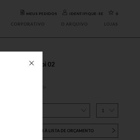
MEUS PEDIDOS
IDENTIFIQUE-SE
0
CORPORATIVO
O ARQUIVO
LOJAS
ada
OUTLET
elho
Abajour
teira
Arandela
rafa
Luminária mesa
eto
Luminária piso
esa lateral mepi 02
tório
Luminária parede
ADER ALMEIDA
isteiro
Pendente
ua
reço sob consulta
roduto sob encomenda
a
o
ø48 x A50
1
ADICIONAR À LISTA DE ORÇAMENTO