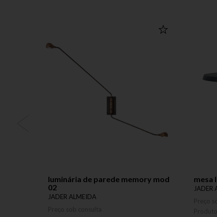
luminária de parede memory mod
mesa l
02
JADER 
JADER ALMEIDA
Preço s
Preço sob consulta
Produt