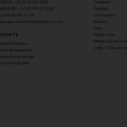
TREGA : +55 21 96434 6086
Designers
NANCEIRO : +55 21 99157 3124
Projetos
g a sex das 8h às 17h
Corporativo
quivo@arquivocontemporaneo.com.br
Notícias
Lojas
UPORTE
Minha conta
Minha Lista de Orç
vidas frequentes
Login / Cadastre-se
rmas de pagamento
formações de entrega
ocas e devoluções