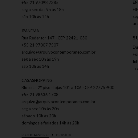
EN
+55 21 97098 7385
FI
seg a sex das 9h às 18h
se
sáb 10h às 14h
ar
IPANEMA
S
Rua Redentor 147 · CEP 22421-030
+55 21 97007 7507
Dú
arquivo@arquivocontemporaneo.com.br
Fo
seg a sex 10h às 19h
In
sáb 10h às 14h
Tr
CASASHOPPING
Bloco L · 2° piso · lojas 101 a 106 · CEP 22775-900
+55 21 98636 1708
arquivo@arquivocontemporaneo.com.br
seg a sex 10h às 20h
sábado 10h às 20h
domingos e feriados 14h às 20h
RIO DE JANEIRO
BRASÍLIA