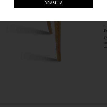
A
BRASÍLIA
D
E
e