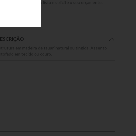
dicione este produto a lista e solicite o seu orçamento.
ESCRIÇÃO
strutura em madeira de tauari natural ou tingida. Assento
stofado em tecido ou couro.