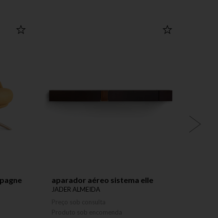
mpagne
aparador aéreo sistema elle
chais
JADER ALMEIDA
JADER
Preço sob consulta
Preço 
Produto sob encomenda
Produ