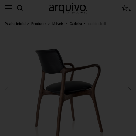
0
Página inicial
Produtos
Móveis
Cadeira
cadeira bell