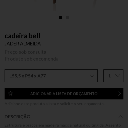
cadeira bell
JADER ALMEIDA
Preço sob consulta
Produto sob encomenda
L55,5 x P54 x A77
1
ADICIONAR À LISTA DE ORÇAMENTO
Adicione este produto a lista e solicite o seu orçamento.
DESCRIÇÃO
Estrutura e braços em madeira maciça natural ou tingida. Assento