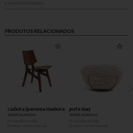
e encosto estofados.
PRODUTOS RELACIONADOS
cadeira ipanema madeira
pufe may
JADER ALMEIDA
JADER ALMEIDA
Preço sob consulta
Preço sob consulta
P
Produto sob encomenda
Produto sob encomenda
P