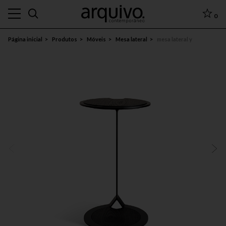
0
Página inicial
Produtos
Móveis
Mesa lateral
mesa lateral y