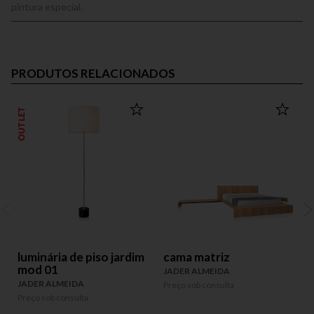
pintura especial.
PRODUTOS RELACIONADOS
OUTLET
luminária de piso jardim
cama matriz
mod 01
e
JADER ALMEIDA
JADER ALMEIDA
Preço sob consulta
Preço sob consulta
P
P