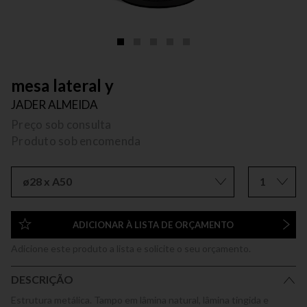
mesa lateral y
JADER ALMEIDA
Preço sob consulta
Produto sob encomenda
ø28 x A50
1
ADICIONAR À LISTA DE ORÇAMENTO
Adicione este produto a lista e solicite o seu orçamento.
DESCRIÇÃO
Estrutura metálica. Tampo em lâmina natural, lâmina tingida e