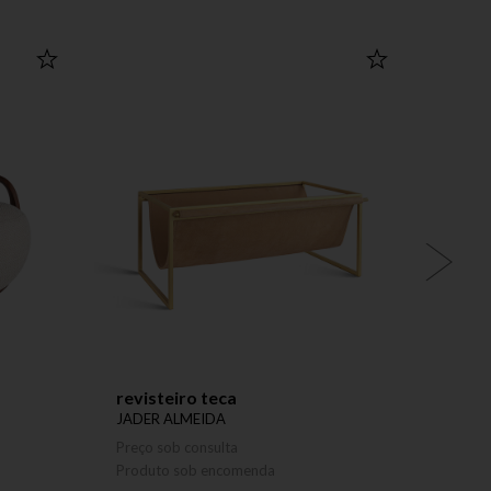
revisteiro teca
cade
JADER ALMEIDA
JADER
Preço sob consulta
Preço 
Produto sob encomenda
Produ