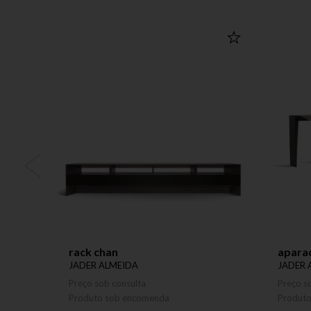
rack chan
aparad
JADER ALMEIDA
JADER 
Preço sob consulta
Preço s
Produto sob encomenda
Produt