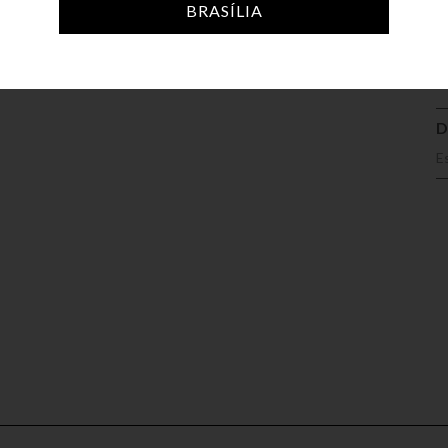
A
BRASÍLIA
D
E