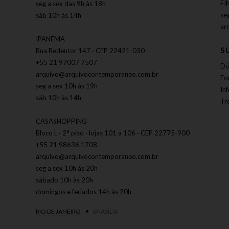
FI
seg a sex das 9h às 18h
se
sáb 10h às 14h
ar
IPANEMA
S
Rua Redentor 147 · CEP 22421-030
+55 21 97007 7507
Dú
arquivo@arquivocontemporaneo.com.br
Fo
seg a sex 10h às 19h
In
sáb 10h às 14h
Tr
CASASHOPPING
Bloco L · 2° piso · lojas 101 a 106 · CEP 22775-900
+55 21 98636 1708
arquivo@arquivocontemporaneo.com.br
seg a sex 10h às 20h
sábado 10h às 20h
domingos e feriados 14h às 20h
RIO DE JANEIRO
BRASÍLIA