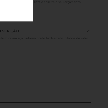
dicione este produto a lista e solicite o seu orçamento.
ESCRIÇÃO
strutura em aço carbono preto texturizado. Globos de vidro.