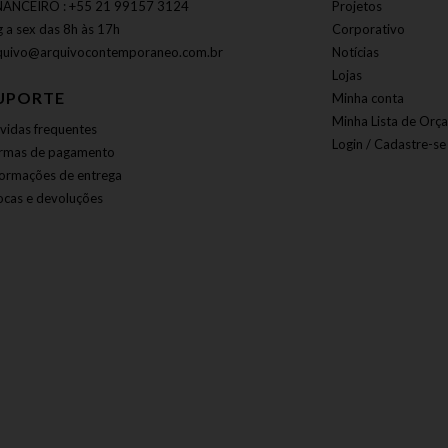
NANCEIRO : +55 21 99157 3124
Projetos
g a sex das 8h às 17h
Corporativo
quivo@arquivocontemporaneo.com.br
Notícias
Lojas
UPORTE
Minha conta
Minha Lista de Orç
vidas frequentes
Login / Cadastre-se
rmas de pagamento
formações de entrega
ocas e devoluções