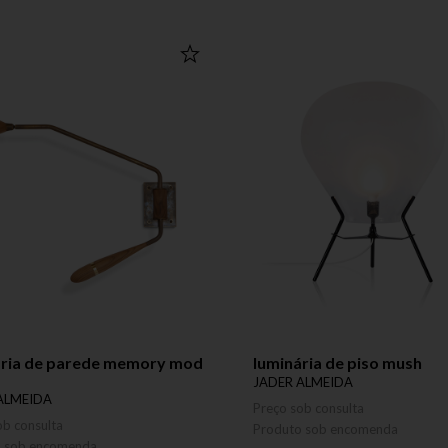
ária de parede memory mod
luminária de piso mush
JADER ALMEIDA
ALMEIDA
Preço sob consulta
ob consulta
Produto sob encomenda
o sob encomenda