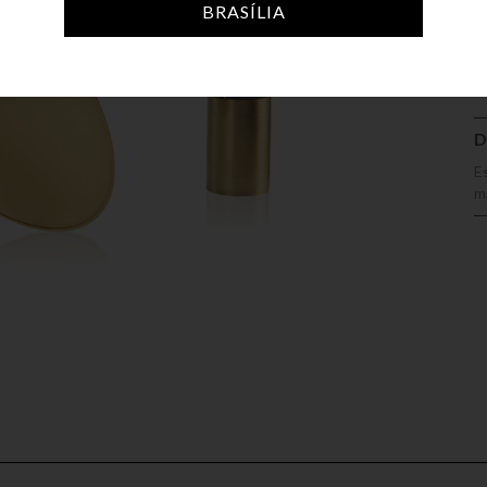
A
BRASÍLIA
D
E
m