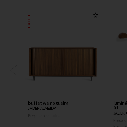
OUTLET
buffet we nogueira
lumin
01
JADER ALMEIDA
JADER 
Preço sob consulta
Preço s
Produt