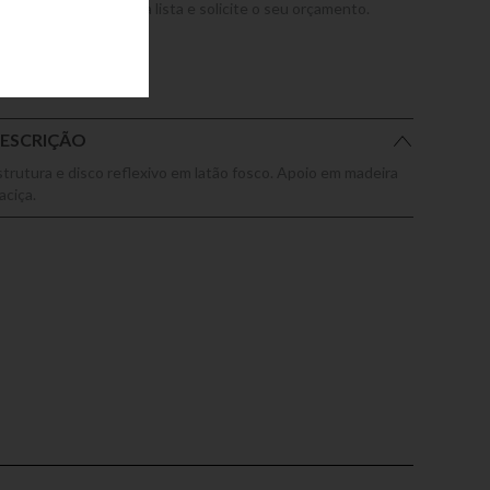
dicione este produto a lista e solicite o seu orçamento.
ESCRIÇÃO
strutura e disco reflexivo em latão fosco. Apoio em madeira
aciça.