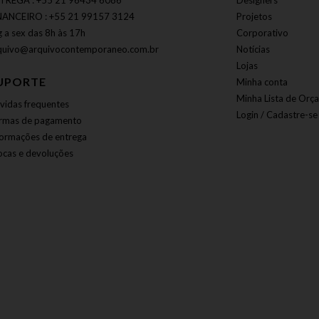
TREGA : +55 21 96434 6086
Designers
NANCEIRO : +55 21 99157 3124
Projetos
g a sex das 8h às 17h
Corporativo
quivo@arquivocontemporaneo.com.br
Notícias
Lojas
UPORTE
Minha conta
Minha Lista de Orç
vidas frequentes
Login / Cadastre-se
rmas de pagamento
formações de entrega
ocas e devoluções