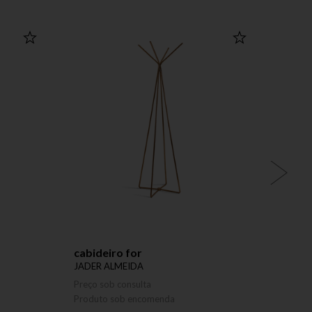
cabideiro for
pend
JADER ALMEIDA
JADER
Preço sob consulta
Preço 
Produto sob encomenda
Produ