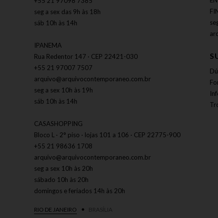
EN
+55 21 97098 7385
FI
seg a sex das 9h às 18h
se
sáb 10h às 14h
ar
IPANEMA
S
Rua Redentor 147 · CEP 22421-030
+55 21 97007 7507
Dú
arquivo@arquivocontemporaneo.com.br
Fo
seg a sex 10h às 19h
In
sáb 10h às 14h
Tr
CASASHOPPING
Bloco L · 2° piso · lojas 101 a 106 · CEP 22775-900
+55 21 98636 1708
arquivo@arquivocontemporaneo.com.br
seg a sex 10h às 20h
sábado 10h às 20h
domingos e feriados 14h às 20h
RIO DE JANEIRO
BRASÍLIA