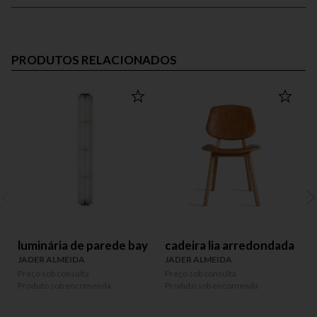
PRODUTOS RELACIONADOS
luminária de parede bay
cadeira lia arredondada
JADER ALMEIDA
JADER ALMEIDA
Preço sob consulta
Preço sob consulta
Produto sob encomenda
Produto sob encomenda
P
P