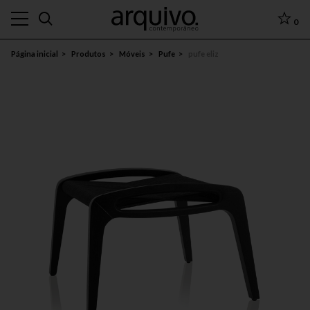
0
Página inicial
Produtos
Móveis
Pufe
pufe eliz