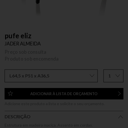
pufe eliz
JADER ALMEIDA
Preço sob consulta
Produto sob encomenda
L64,5 x P51 x A36,5
1
ADICIONAR À LISTA DE ORÇAMENTO
Adicione este produto a lista e solicite o seu orçamento.
DESCRIÇÃO
Estrutura em madeira maciça. Assento em cordas.