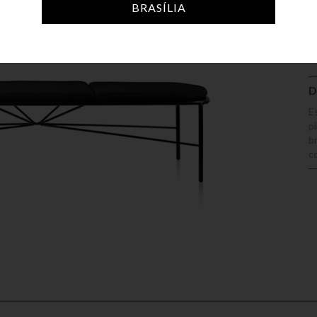
A
BRASÍLIA
D
E
p
b
c