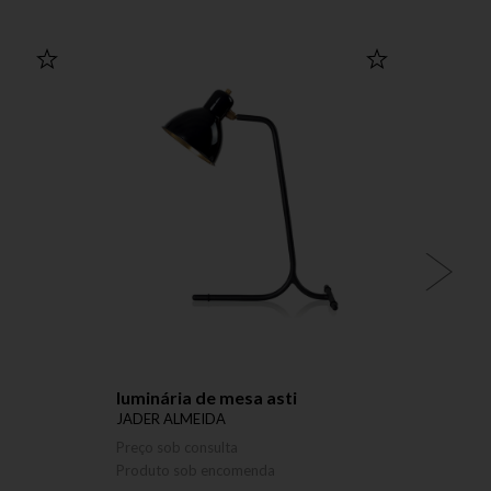
luminária de mesa asti
cadei
JADER ALMEIDA
JADER
Preço sob consulta
Preço 
Produto sob encomenda
Produ