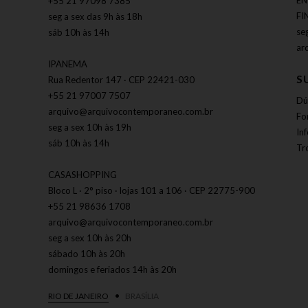
EN
+55 21 97098 7385
FI
seg a sex das 9h às 18h
se
sáb 10h às 14h
ar
IPANEMA
S
Rua Redentor 147 · CEP 22421-030
+55 21 97007 7507
Dú
arquivo@arquivocontemporaneo.com.br
Fo
seg a sex 10h às 19h
In
sáb 10h às 14h
Tr
CASASHOPPING
Bloco L · 2° piso · lojas 101 a 106 · CEP 22775-900
+55 21 98636 1708
arquivo@arquivocontemporaneo.com.br
seg a sex 10h às 20h
sábado 10h às 20h
domingos e feriados 14h às 20h
RIO DE JANEIRO
BRASÍLIA