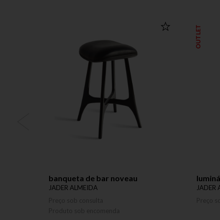
OUTLET
banqueta de bar noveau
luminá
JADER ALMEIDA
JADER 
Preço sob consulta
Preço s
Produto sob encomenda