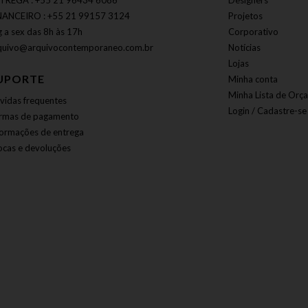
TREGA : +55 21 96434 6086
Designers
NANCEIRO : +55 21 99157 3124
Projetos
g a sex das 8h às 17h
Corporativo
quivo@arquivocontemporaneo.com.br
Notícias
Lojas
UPORTE
Minha conta
Minha Lista de Orç
vidas frequentes
Login / Cadastre-se
rmas de pagamento
formações de entrega
ocas e devoluções