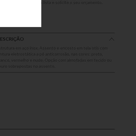
dicione este produto a lista e solicite o seu orçamento.
ESCRIÇÃO
strutura em aço inox. Assento e encosto em tela otis com
intura eletrostática a pó anticorrosão, nas cores: preto,
ranco, vermelho e nude. Opção com almofadas em tecido ou
ouro sobrepostas no assento.