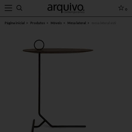
0
Página inicial
Produtos
Móveis
Mesa lateral
mesa lateral asti