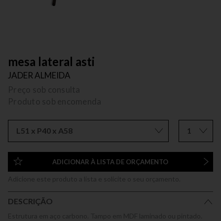
mesa lateral asti
JADER ALMEIDA
Preço sob consulta
Produto sob encomenda
L51 x P40 x A58
1
ADICIONAR À LISTA DE ORÇAMENTO
Adicione este produto a lista e solicite o seu orçamento.
DESCRIÇÃO
Estrutura em aço carbono. Tampo em MDF laminado ou pintado.