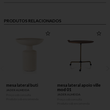
PRODUTOS RELACIONADOS
mesa lateral buti
mesa lateral apoio ville
mod 01
JADER ALMEIDA
JADER ALMEIDA
Preço sob consulta
P
Produto sob encomenda
P
Preço sob consulta
Produto sob encomenda