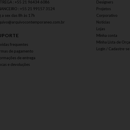
TREGA : +55 21 96434 6086
Designers
NANCEIRO : +55 21 99157 3124
Projetos
g a sex das 8h às 17h
Corporativo
quivo@arquivocontemporaneo.com.br
Notícias
Lojas
UPORTE
Minha conta
Minha Lista de Orç
vidas frequentes
Login / Cadastre-se
rmas de pagamento
formações de entrega
ocas e devoluções