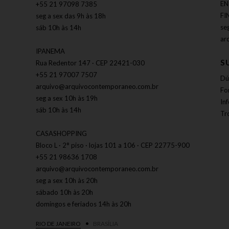
EN
+55 21 97098 7385
FI
seg a sex das 9h às 18h
se
sáb 10h às 14h
ar
IPANEMA
S
Rua Redentor 147 · CEP 22421-030
+55 21 97007 7507
Dú
arquivo@arquivocontemporaneo.com.br
Fo
seg a sex 10h às 19h
In
sáb 10h às 14h
Tr
CASASHOPPING
Bloco L · 2° piso · lojas 101 a 106 · CEP 22775-900
+55 21 98636 1708
arquivo@arquivocontemporaneo.com.br
seg a sex 10h às 20h
sábado 10h às 20h
domingos e feriados 14h às 20h
RIO DE JANEIRO
BRASÍLIA