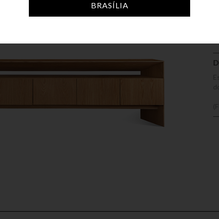
A
BRASÍLIA
D
E
d
(