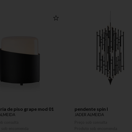
ria de piso grape mod 01
pendente spin l
ALMEIDA
JADER ALMEIDA
ob consulta
Preço sob consulta
o sob encomenda
Produto sob encomenda