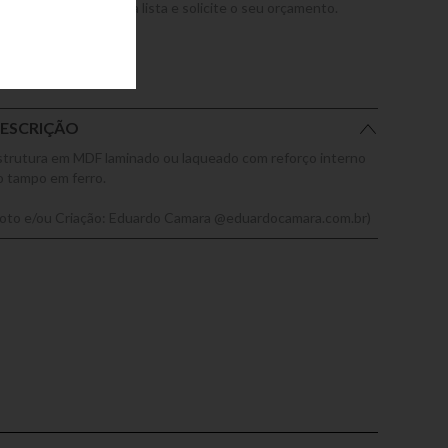
dicione este produto a lista e solicite o seu orçamento.
ESCRIÇÃO
strutura em MDF laminado ou laqueado com reforço interno
o tampo em ferro.
Foto e/ou Criação: Eduardo Camara @eduardocamara.com.br)