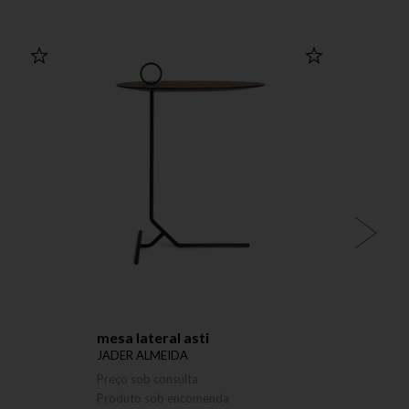
mesa lateral asti
mesa 
JADER ALMEIDA
JADER
Preço sob consulta
Preço 
Produto sob encomenda
Produ