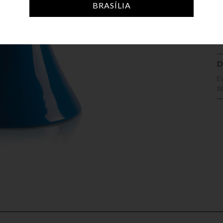
A
BRASÍLIA
D
E
fi