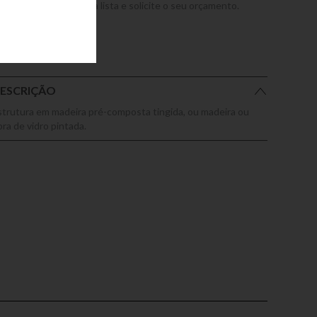
dicione este produto a lista e solicite o seu orçamento.
ESCRIÇÃO
strutura em madeira pré-composta tingida, ou madeira ou
bra de vidro pintada.