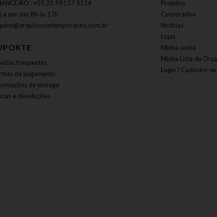
NANCEIRO : +55 21 99157 3124
Projetos
g a sex das 8h às 17h
Corporativo
quivo@arquivocontemporaneo.com.br
Notícias
Lojas
UPORTE
Minha conta
Minha Lista de Orç
vidas frequentes
Login / Cadastre-se
rmas de pagamento
formações de entrega
ocas e devoluções