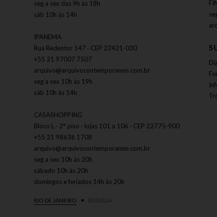
FI
seg a sex das 9h às 18h
se
sáb 10h às 14h
ar
IPANEMA
S
Rua Redentor 147 · CEP 22421-030
+55 21 97007 7507
Dú
arquivo@arquivocontemporaneo.com.br
Fo
seg a sex 10h às 19h
In
sáb 10h às 14h
Tr
CASASHOPPING
Bloco L · 2° piso · lojas 101 a 106 · CEP 22775-900
+55 21 98636 1708
arquivo@arquivocontemporaneo.com.br
seg a sex 10h às 20h
sábado 10h às 20h
domingos e feriados 14h às 20h
RIO DE JANEIRO
BRASÍLIA