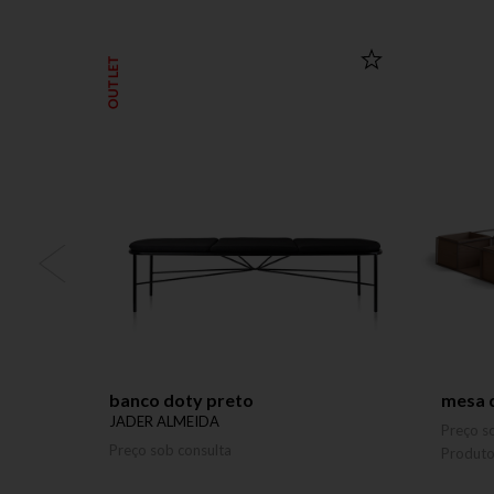
OUTLET
banco doty preto
mesa d
JADER ALMEIDA
Preço s
Preço sob consulta
Produt