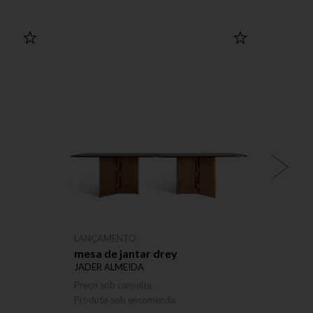
LANÇAMENTO
mesa de jantar drey
cadei
JADER ALMEIDA
JADER
Preço sob consulta
Preço 
Produto sob encomenda
Produ