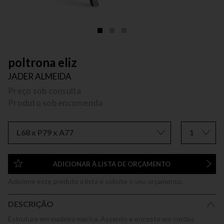
poltrona eliz
JADER ALMEIDA
Preço sob consulta
Produto sob encomenda
L68 x P79 x A77
1
ADICIONAR À LISTA DE ORÇAMENTO
Adicione este produto a lista e solicite o seu orçamento.
DESCRIÇÃO
Estrutura em madeira maciça. Assento e encosto em cordas.