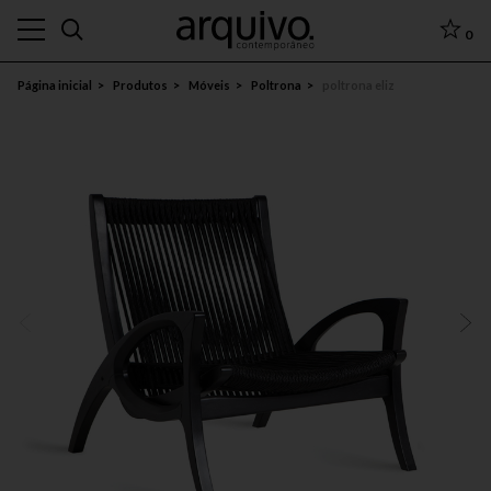
0
Página inicial
Produtos
Móveis
Poltrona
poltrona eliz