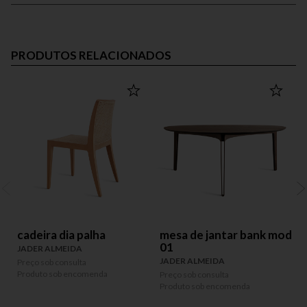
PRODUTOS RELACIONADOS
cadeira dia palha
mesa de jantar bank mod
01
JADER ALMEIDA
JADER ALMEIDA
Preço sob consulta
P
Produto sob encomenda
P
Preço sob consulta
Produto sob encomenda