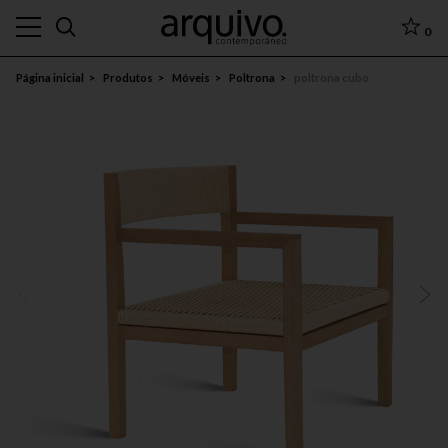
0
Página inicial
Produtos
Móveis
Poltrona
poltrona cubo