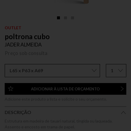
OUTLET
poltrona cubo
JADER ALMEIDA
Preço sob consulta
L65 x P63 x A69
1
ADICIONAR À LISTA DE ORÇAMENTO
Adicione este produto a lista e solicite o seu orçamento.
DESCRIÇÃO
Estrutura em madeira de tauari natural, tingida ou laqueada.
Assento e encosto em trama de papel.