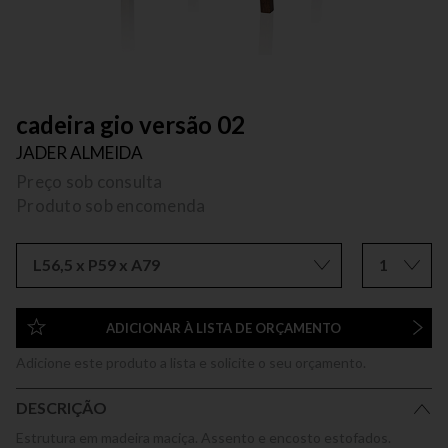
cadeira gio versão 02
JADER ALMEIDA
Preço sob consulta
Produto sob encomenda
L56,5 x P59 x A79
1
ADICIONAR À LISTA DE ORÇAMENTO
Adicione este produto a lista e solicite o seu orçamento.
DESCRIÇÃO
Estrutura em madeira maciça. Assento e encosto estofados.