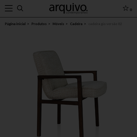
0
Página inicial
Produtos
Móveis
Cadeira
cadeira gio versão 02