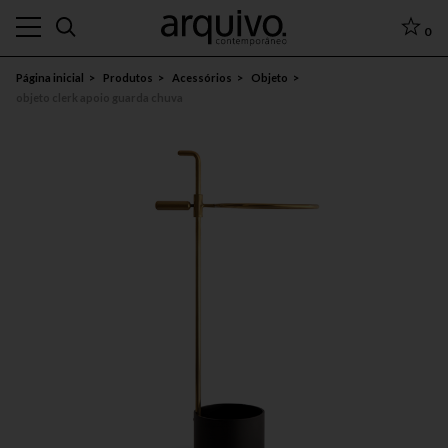
0
Página inicial
Produtos
Acessórios
Objeto
objeto clerk apoio guarda chuva