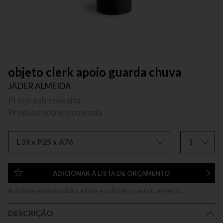
objeto clerk apoio guarda chuva
JADER ALMEIDA
Preço sob consulta
Produto sob encomenda
L39 x P25 x A76
1
ADICIONAR À LISTA DE ORÇAMENTO
Adicione este produto a lista e solicite o seu orçamento.
DESCRIÇÃO