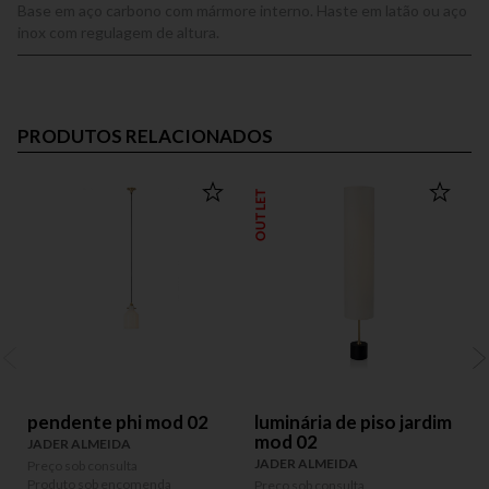
Base em aço carbono com mármore interno. Haste em latão ou aço
inox com regulagem de altura.
PRODUTOS RELACIONADOS
OUTLET
OUT
pendente phi mod 02
luminária de piso jardim
mod 02
JADER ALMEIDA
JADER ALMEIDA
Preço sob consulta
Produto sob encomenda
Preço sob consulta
P