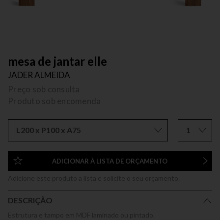
mesa de jantar elle
JADER ALMEIDA
Preço sob consulta
Produto sob encomenda
L200 x P100 x A75
1
ADICIONAR À LISTA DE ORÇAMENTO
Adicione este produto a lista e solicite o seu orçamento.
DESCRIÇÃO
Estrutura e tampo em MDF laminado ou pintado.