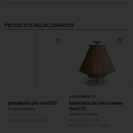
PRODUTOS RELACIONADOS
LANÇAMENTO
pendente phi mod 03
luminária de mesa wave
mod 01
JADER ALMEIDA
JADER ALMEIDA
Preço sob consulta
P
Produto sob encomenda
P
Preço sob consulta
Produto sob encomenda