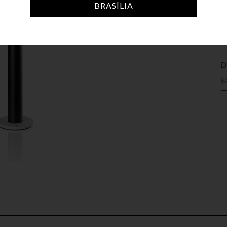
A
BRASÍLIA
D
B