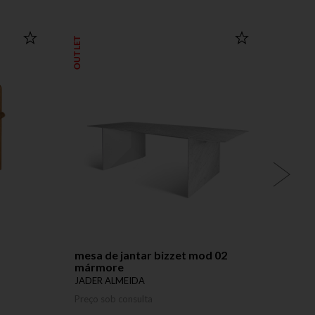
OUTLET
OUTLET
mesa de jantar bizzet mod 02
mesa 
mármore
JADER
JADER ALMEIDA
Preço 
Preço sob consulta