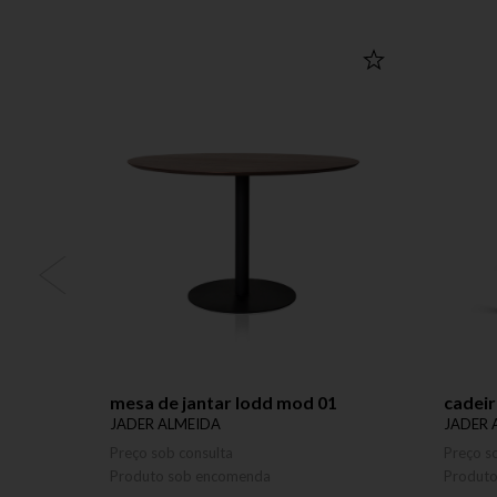
mesa de jantar lodd mod 01
cadeir
JADER ALMEIDA
JADER 
Preço sob consulta
Preço s
Produto sob encomenda
Produt