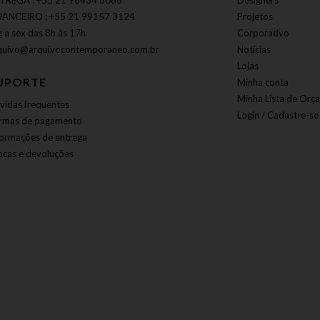
TREGA : +55 21 96434 6086
Designers
NANCEIRO : +55 21 99157 3124
Projetos
g a sex das 8h às 17h
Corporativo
quivo@arquivocontemporaneo.com.br
Notícias
Lojas
UPORTE
Minha conta
Minha Lista de Orç
vidas frequentes
Login / Cadastre-se
rmas de pagamento
formações de entrega
ocas e devoluções