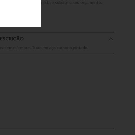
dicione este produto a lista e solicite o seu orçamento.
ESCRIÇÃO
ase em mármore. Tubo em aço carbono pintado.