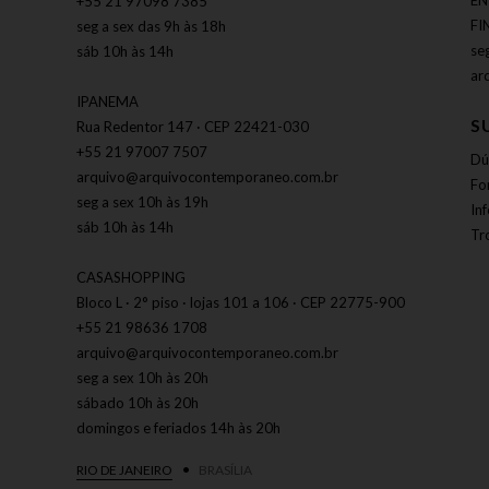
EN
+55 21 97098 7385
FI
seg a sex das 9h às 18h
se
sáb 10h às 14h
ar
IPANEMA
S
Rua Redentor 147 · CEP 22421-030
+55 21 97007 7507
Dú
arquivo@arquivocontemporaneo.com.br
Fo
seg a sex 10h às 19h
In
sáb 10h às 14h
Tr
CASASHOPPING
Bloco L · 2° piso · lojas 101 a 106 · CEP 22775-900
+55 21 98636 1708
arquivo@arquivocontemporaneo.com.br
seg a sex 10h às 20h
sábado 10h às 20h
domingos e feriados 14h às 20h
RIO DE JANEIRO
BRASÍLIA