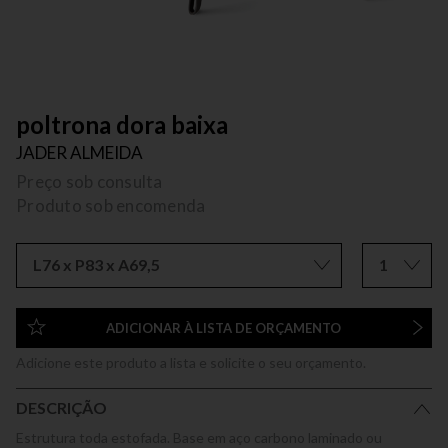
poltrona dora baixa
JADER ALMEIDA
Preço sob consulta
Produto sob encomenda
L76 x P83 x A69,5
1
ADICIONAR À LISTA DE ORÇAMENTO
Adicione este produto a lista e solicite o seu orçamento.
DESCRIÇÃO
Estrutura toda estofada. Base em aço carbono laminado ou