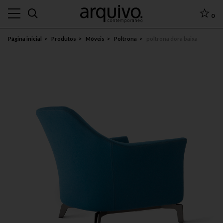
0
Página inicial
Produtos
Móveis
Poltrona
poltrona dora baixa