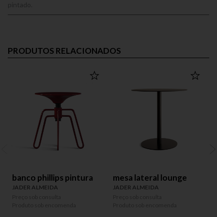
pintado.
PRODUTOS RELACIONADOS
banco phillips pintura
mesa lateral lounge
JADER ALMEIDA
JADER ALMEIDA
Preço sob consulta
Preço sob consulta
P
Produto sob encomenda
Produto sob encomenda
P