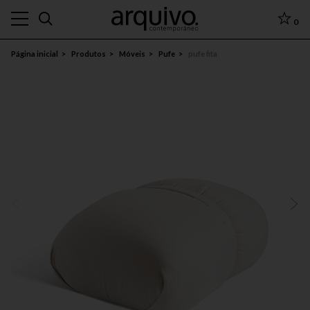
0
Página inicial
Produtos
Móveis
Pufe
pufe fita