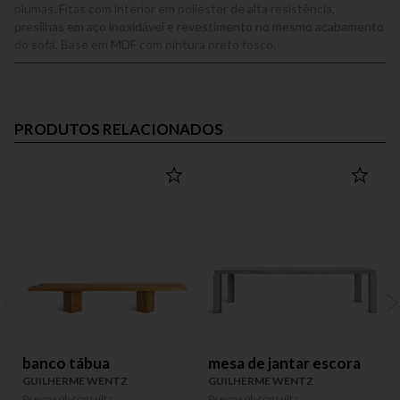
plumas. Fitas com interior em poliester de alta resistência,
presilhas em aço inoxidável e revestimento no mesmo acabamento
do sofá. Base em MDF com pintura preto fosco.
PRODUTOS RELACIONADOS
banco tábua
mesa de jantar escora
GUILHERME WENTZ
GUILHERME WENTZ
Preço sob consulta
Preço sob consulta
P