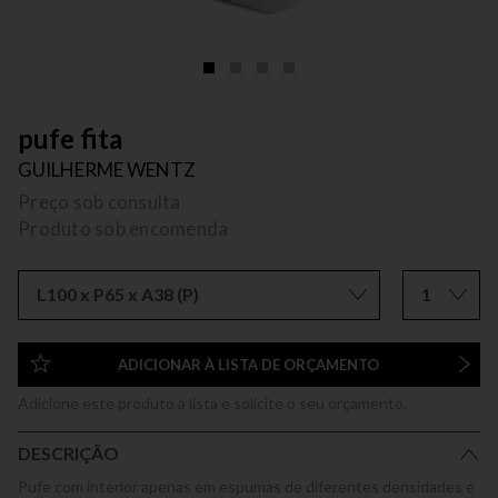
pufe fita
GUILHERME WENTZ
Preço sob consulta
Produto sob encomenda
L100 x P65 x A38 (P)
1
ADICIONAR À LISTA DE ORÇAMENTO
Adicione este produto a lista e solicite o seu orçamento.
DESCRIÇÃO
Pufe com interior apenas em espumas de diferentes densidades e