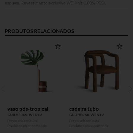
espuma. Revestimento exclusivo WE-Knit (100% PES).
PRODUTOS RELACIONADOS
vaso pós-tropical
cadeira tubo
GUILHERME WENTZ
GUILHERME WENTZ
Preço sob consulta
Preço sob consulta
Produto sob encomenda
Produto sob encomenda
P
P