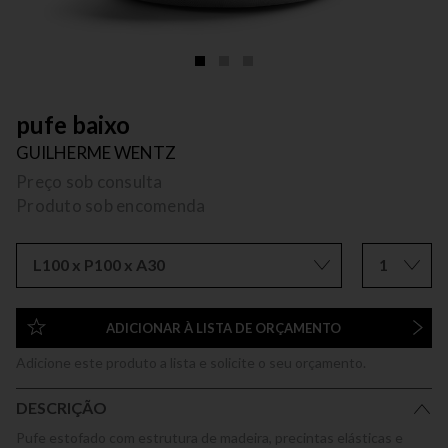
pufe baixo
GUILHERME WENTZ
Preço sob consulta
Produto sob encomenda
L100 x P100 x A30
1
ADICIONAR À LISTA DE ORÇAMENTO
Adicione este produto a lista e solicite o seu orçamento.
DESCRIÇÃO
Pufe estofado com estrutura de madeira, precintas elásticas e