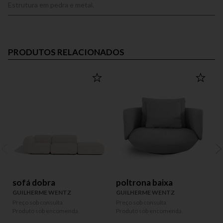
Estrutura em pedra e metal.
PRODUTOS RELACIONADOS
sofá dobra
poltrona baixa
GUILHERME WENTZ
GUILHERME WENTZ
Preço sob consulta
Preço sob consulta
P
Produto sob encomenda
Produto sob encomenda
P