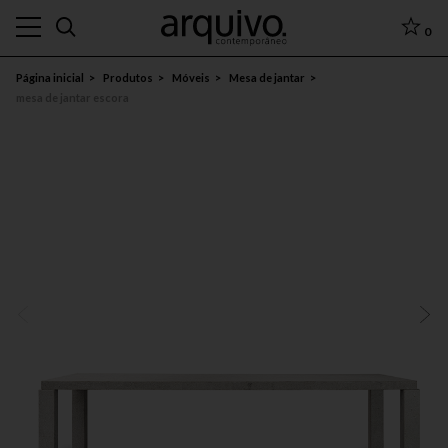
0
Página inicial
Produtos
Móveis
Mesa de jantar
mesa de jantar escora