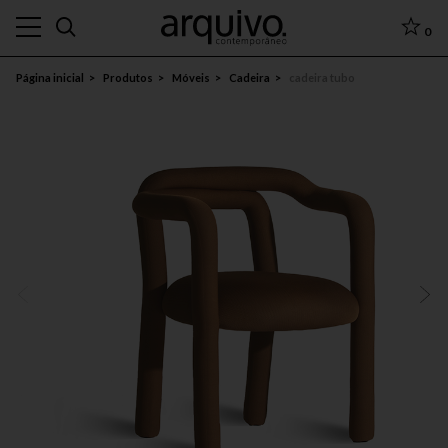
0
Página inicial
Produtos
Móveis
Cadeira
cadeira tubo