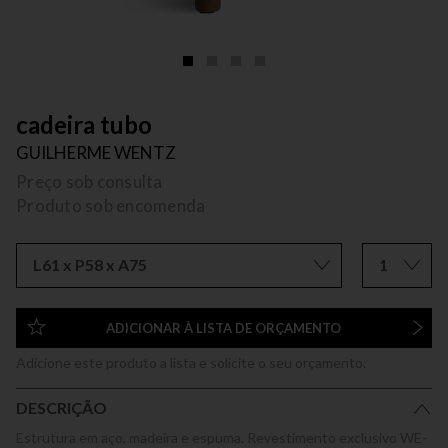
cadeira tubo
GUILHERME WENTZ
Preço sob consulta
Produto sob encomenda
L61 x P58 x A75
1
ADICIONAR À LISTA DE ORÇAMENTO
Adicione este produto a lista e solicite o seu orçamento.
DESCRIÇÃO
Estrutura em aço, madeira e espuma. Revestimento exclusivo WE-