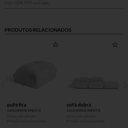
Knit 100% PET reciclado.
PRODUTOS RELACIONADOS
pufe fita
sofá dobra
GUILHERME WENTZ
GUILHERME WENTZ
Preço sob consulta
Preço sob consulta
P
Produto sob encomenda
Produto sob encomenda
P