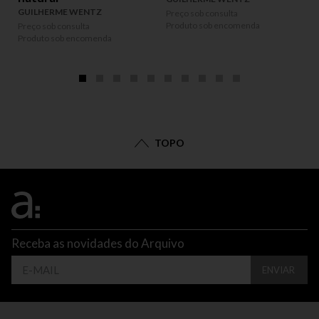
P
GUILHERME WENTZ
Preço sob consulta
P
Produto sob encomenda
Preço sob consulta
Produto sob encomenda
TOPO
Receba as novidades do Arquivo
ENVIAR