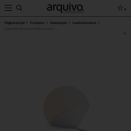
0
Página inicial
Produtos
Iluminação
Luminária mesa
luminária de mesa tombo branca