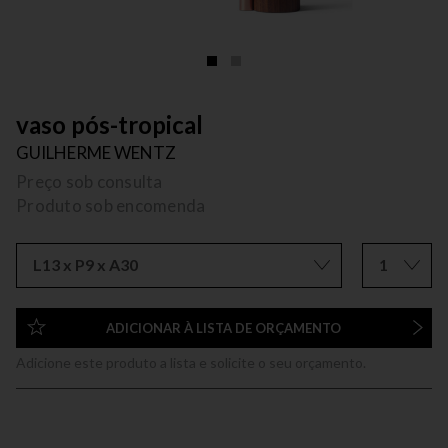
vaso pós-tropical
GUILHERME WENTZ
Preço sob consulta
Produto sob encomenda
L13 x P9 x A30
1
ADICIONAR À LISTA DE ORÇAMENTO
Adicione este produto a lista e solicite o seu orçamento.