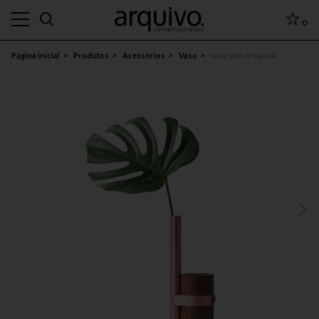
0
Página inicial
Produtos
Acessórios
Vaso
vaso pós-tropical