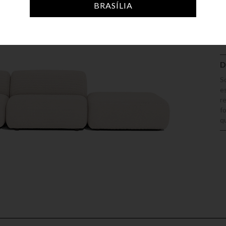
A
BRASÍLIA
D
S
e
r
f
q