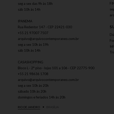
FI
seg a sex das 9h às 18h
se
sáb 10h às 14h
ar
IPANEMA
S
Rua Redentor 147 · CEP 22421-030
+55 21 97007 7507
Dú
arquivo@arquivocontemporaneo.com.br
Fo
seg a sex 10h às 19h
In
sáb 10h às 14h
Tr
CASASHOPPING
Bloco L · 2° piso · lojas 101 a 106 · CEP 22775-900
+55 21 98636 1708
arquivo@arquivocontemporaneo.com.br
seg a sex 10h às 20h
sábado 10h às 20h
domingos e feriados 14h às 20h
RIO DE JANEIRO
BRASÍLIA