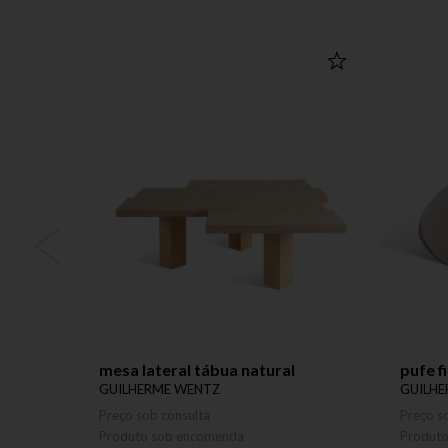
mesa lateral tábua natural
pufe f
GUILHERME WENTZ
GUILH
Preço sob consulta
Preço s
Produto sob encomenda
Produt