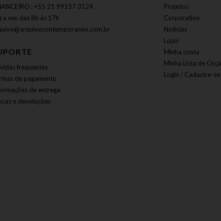
NANCEIRO : +55 21 99157 3124
Projetos
g a sex das 8h às 17h
Corporativo
quivo@arquivocontemporaneo.com.br
Notícias
Lojas
UPORTE
Minha conta
Minha Lista de Orç
vidas frequentes
Login / Cadastre-se
rmas de pagamento
formações de entrega
ocas e devoluções