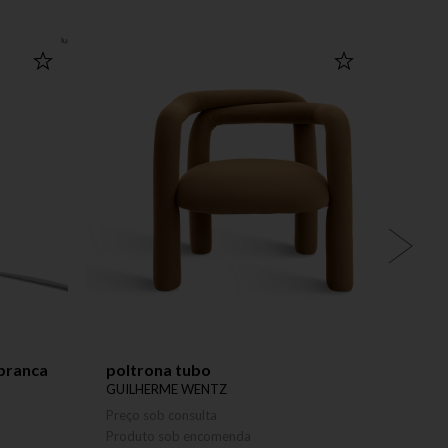
branca
poltrona tubo
banqu
GUILHERME WENTZ
GUILH
Preço sob consulta
Preço 
Produto sob encomenda
Produ