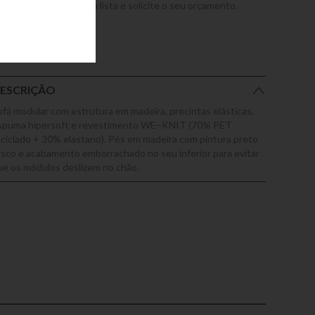
dicione este produto a lista e solicite o seu orçamento.
ESCRIÇÃO
ofá modular com estrutura em madeira, precintas elásticas,
spuma hipersoft e revestimento WE–KNIT (70% PET
eciclado + 30% elastano). Pés em madeira com pintura preto
osco e acabamento emborrachado no seu inferior para evitar
ue os módulos deslizem no chão.