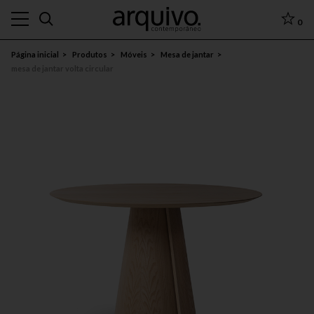
0
Página inicial
Produtos
Móveis
Mesa de jantar
mesa de jantar volta circular