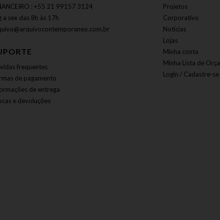
NANCEIRO : +55 21 99157 3124
Projetos
g a sex das 8h às 17h
Corporativo
quivo@arquivocontemporaneo.com.br
Notícias
Lojas
UPORTE
Minha conta
Minha Lista de Orç
vidas frequentes
Login / Cadastre-se
rmas de pagamento
formações de entrega
ocas e devoluções