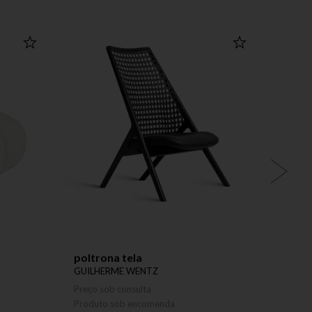
OUTLET
poltrona tela
lumin
GUILHERME WENTZ
GUILH
Preço sob consulta
R$ 17
Produto sob encomenda