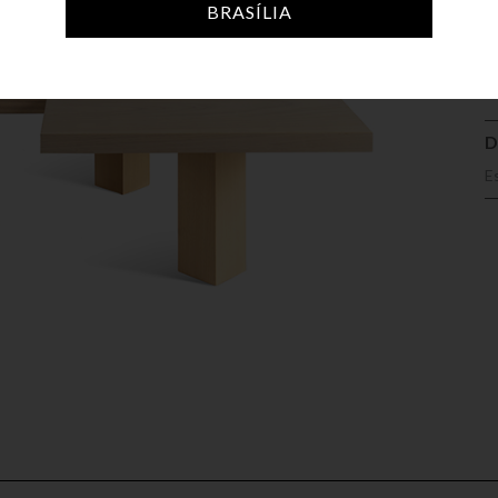
A
BRASÍLIA
D
E