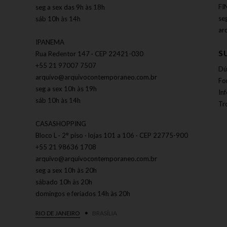
FI
seg a sex das 9h às 18h
se
sáb 10h às 14h
ar
IPANEMA
S
Rua Redentor 147 · CEP 22421-030
+55 21 97007 7507
Dú
arquivo@arquivocontemporaneo.com.br
Fo
seg a sex 10h às 19h
In
sáb 10h às 14h
Tr
CASASHOPPING
Bloco L · 2° piso · lojas 101 a 106 · CEP 22775-900
+55 21 98636 1708
arquivo@arquivocontemporaneo.com.br
seg a sex 10h às 20h
sábado 10h às 20h
domingos e feriados 14h às 20h
RIO DE JANEIRO
BRASÍLIA