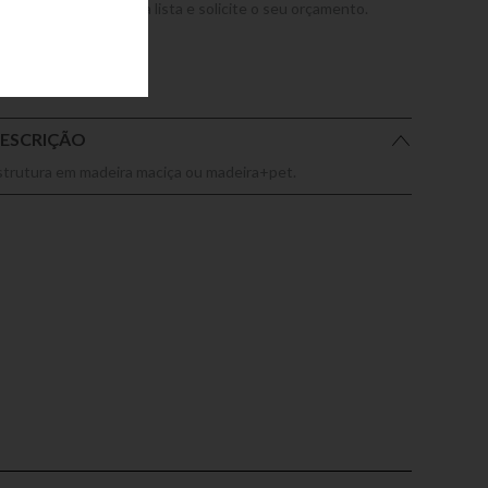
dicione este produto a lista e solicite o seu orçamento.
ESCRIÇÃO
strutura em madeira maciça ou madeira+pet.